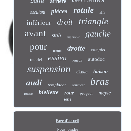
mercedes
barre
arrière
rotule
pièces
oscillant
alfa
triangle
droit
inférieur
avant
gauche
stab
supérieur
pour
droite
complet
rotules
essieu
autodoc
tutoriel
renault
suspension
liaison
classe
bras
audi
remplacer
comment
biellette
meyle
roue
peugeot
romeo
série
Page d'accueil
Nous joindre