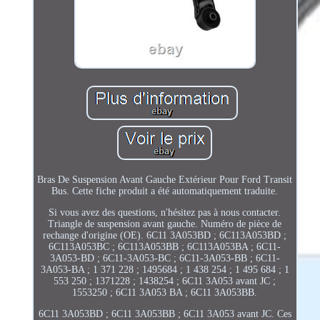
Bras De Suspension Avant Gauche Extérieur Pour Ford Transit
Bus. Cette fiche produit a été automatiquement traduite.
Si vous avez des questions, n'hésitez pas à nous contacter.
Triangle de suspension avant gauche. Numéro de pièce de
rechange d'origine (OE). 6C11 3A053BD ; 6C113A053BD ;
6C113A053BC ; 6C113A053BB ; 6C113A053BA ; 6C11-
3A053-BD ; 6C11-3A053-BC ; 6C11-3A053-BB ; 6C11-
3A053-BA ; 1 371 228 ; 1495684 ; 1 438 254 ; 1 495 684 ; 1
553 250 ; 1371228 ; 1438254 ; 6C11 3A053 avant JC ;
1553250 ; 6C11 3A053 BA ; 6C11 3A053BB.
6C11 3A053BD ; 6C11 3A053BB ; 6C11 3A053 avant JC. Ces