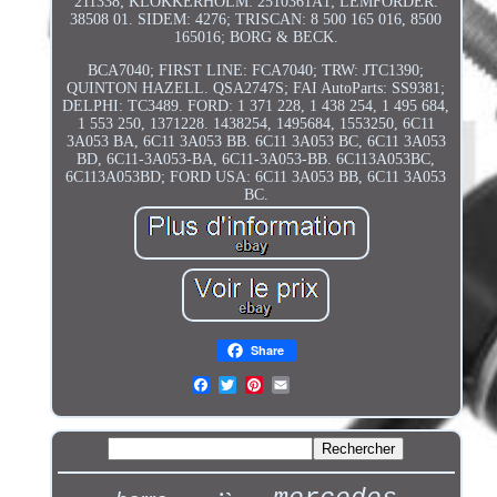
211338; KLOKKERHOLM: 2510361A1; LEMFÖRDER:
38508 01. SIDEM: 4276; TRISCAN: 8 500 165 016, 8500
165016; BORG & BECK.
BCA7040; FIRST LINE: FCA7040; TRW: JTC1390;
QUINTON HAZELL. QSA2747S; FAI AutoParts: SS9381;
DELPHI: TC3489. FORD: 1 371 228, 1 438 254, 1 495 684,
1 553 250, 1371228. 1438254, 1495684, 1553250, 6C11
3A053 BA, 6C11 3A053 BB. 6C11 3A053 BC, 6C11 3A053
BD, 6C11-3A053-BA, 6C11-3A053-BB. 6C113A053BC,
6C113A053BD; FORD USA: 6C11 3A053 BB, 6C11 3A053
BC.
Share