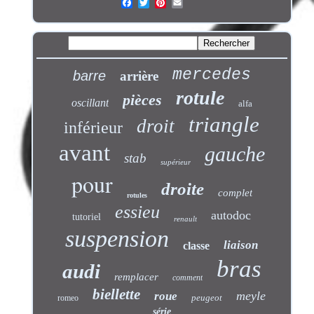
mercedes
barre
arrière
rotule
pièces
oscillant
alfa
triangle
droit
inférieur
avant
gauche
stab
supérieur
pour
droite
complet
rotules
essieu
autodoc
tutoriel
renault
suspension
liaison
classe
bras
audi
remplacer
comment
biellette
meyle
roue
peugeot
romeo
série