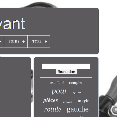
POIDS
TYPE
oscillant
complet
pour
roue
pièces
meyle
renault
gauche
rotule