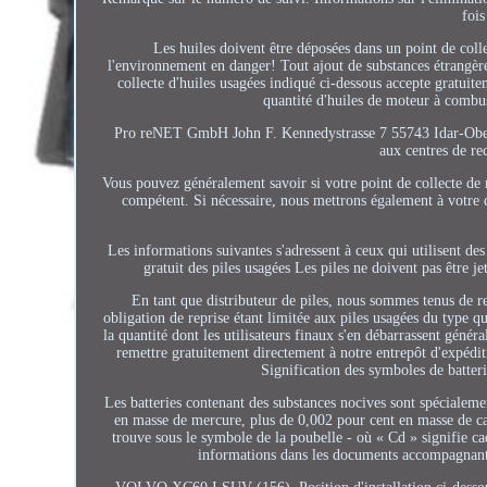
fois
Les huiles doivent être déposées dans un point de colle
l'environnement en danger! Tout ajout de substances étrangères 
collecte d'huiles usagées indiqué ci-dessous accepte gratuit
quantité d'huiles de moteur à combus
Pro reNET GmbH John F. Kennedystrasse 7 55743 Idar-Oberste
aux centres de re
Vous pouvez généralement savoir si votre point de collecte de 
compétent. Si nécessaire, nous mettrons également à votre di
Les informations suivantes s'adressent à ceux qui utilisent des 
gratuit des piles usagées Les piles ne doivent pas être j
En tant que distributeur de piles, nous sommes tenus de re
obligation de reprise étant limitée aux piles usagées du type
la quantité dont les utilisateurs finaux s'en débarrassent géné
remettre gratuitement directement à notre entrepôt d'expéd
Signification des symboles de batteri
Les batteries contenant des substances nocives sont spécialem
en masse de mercure, plus de 0,002 pour cent en masse de c
trouve sous le symbole de la poubelle - où « Cd » signifie ca
informations dans les documents accompagnant l