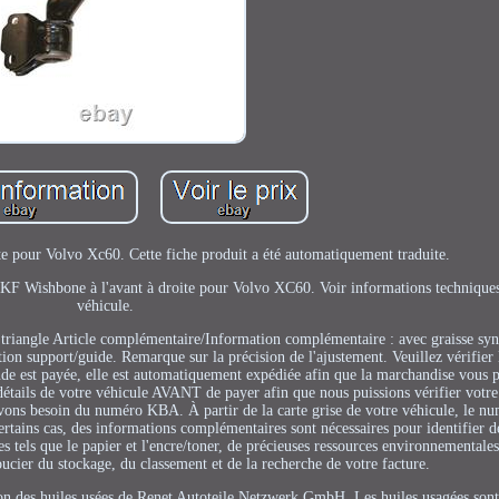
e pour Volvo Xc60. Cette fiche produit a été automatiquement traduite.
. SKF Wishbone à l'avant à droite pour Volvo XC60. Voir informations techniques
véhicule.
riangle Article complémentaire/Information complémentaire : avec graisse synt
on support/guide. Remarque sur la précision de l'ajustement. Veuillez vérifier 
est payée, elle est automatiquement expédiée afin que la marchandise vous p
 détails de votre véhicule AVANT de payer afin que nous puissions vérifier vot
avons besoin du numéro KBA. À partir de la carte grise de votre véhicule, le nu
rtains cas, des informations complémentaires sont nécessaires pour identifier d
tels que le papier et l'encre/toner, de précieuses ressources environnementales
ucier du stockage, du classement et de la recherche de votre facture.
on des huiles usées de Renet Autoteile Netzwerk GmbH. Les huiles usagées sont 