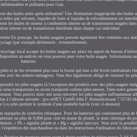
 inflammables et polluants pour l'eau.
cte des huiles usées après utilisation! Une élimination inappropriée des huiles 
telles que solvants, liquides de frein et liquides de refroidissement est interdi
ement les huiles de moteur à combustion interne ou de transmission usagées dans 
tion interne ou de transmission distribuée dans chaque cas individuel.
in En principe, les huiles usagées peuvent également être restituées aux stat
cyclage (par exemple déchetterie ; éventuellement).
recyclage local accepte les huiles usagées sur place ou auprès du bureau d'info
sposition un endroit où vous pourrez jeter votre huile usagée. Informations sur 
batteries.
piles et ne les revendent plus sous la forme qui leur a été livrée (utilisateurs fi
etées avec les ordures ménagères. Vous êtes légalement obligé de restituer les pil
prendre les piles usagées (à l'exception des produits avec des piles usagées inté
 que nous transportons ou avons transporté comme piles neuves. Dans notre gamm
ralement. Vous pouvez donc soit nous renvoyer les piles usagées suffisamment affr
ition à l'adresse suivante : pro reNET GmbH John F. Kennedystrasse 7 55743 Id
e Les piles portent le symbole d'une poubelle barrée (voir ci-dessous).
ent marquées de symboles chimiques. Pour les batteries qui contiennent plus de
admium ou plus de 0,004 pour cent en masse de plomb, le nom chimique du poll
dmium, « Pb » signifie plomb et « Hg » signifie mercure. Vous avez la possibili
'expédition des marchandises ou dans les instructions d'utilisation du fabrican