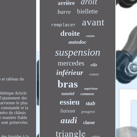
droit
arrière
biellette
barre
avant
remplacer
droite
rotules
autodoc
suspension
mercedes
alfa
inférieur
romeo
 et tableau du
bras
supérieur
hétique Article
tutoriel
comment
l'ajustement des
essieu
stab
arvienne le plus
re commande et la
liaison
peugeot
méro de châssis
e manière fiable
audi
classe
 sont préservées.
triangle
des liquides à la
série