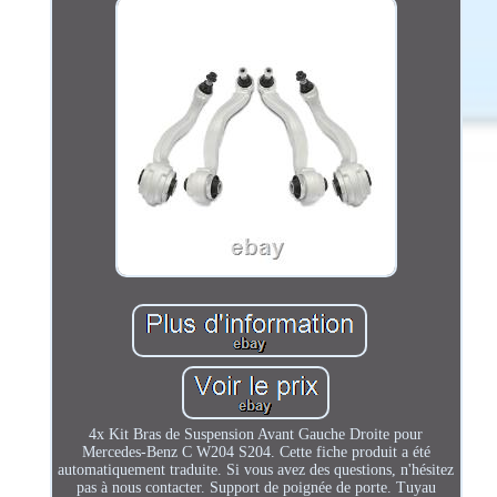
4x Kit Bras de Suspension Avant Gauche Droite pour
Mercedes-Benz C W204 S204. Cette fiche produit a été
automatiquement traduite. Si vous avez des questions, n'hésitez
pas à nous contacter. Support de poignée de porte. Tuyau