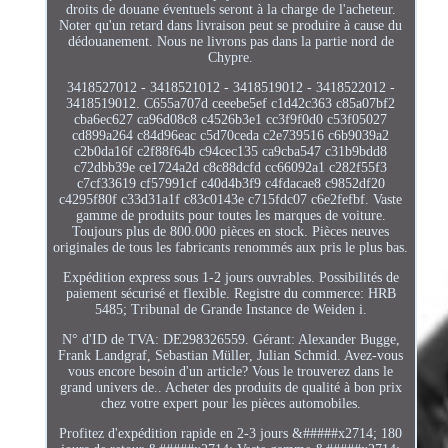
droits de douane éventuels seront à la charge de l'acheteur.
Noter qu'un retard dans livraison peut se produire à cause du
dédouanement. Nous ne livrons pas dans la partie nord de
Chypre.
3418527012 - 3418521012 - 3418519012 - 3418522012 -
3418519012. C655a707d ceeebe5ef c1d42c363 c85a07bf2
cba6ec627 ca96d08c8 c4526b3e1 cc3f9f0d0 c53f05027
cd899a264 c84d96eac c5d70ceda c2e739516 c6b9039a2
c2b0da16f c2f88f64b c94cec135 ca9cba547 c31b9bdd8
c72dbb39e ce1724a2d c8c88dcfd cc66092a1 c282f55f3
c7cf33619 cf57991cf c40d4b3f9 c4fdacae8 c9852df20
c4295f80f c33d31a1f c83c0143e c715fdc07 c6e2fefbf. Vaste
gamme de produits pour toutes les marques de voiture.
Toujours plus de 800.000 pièces en stock. Pièces neuves
originales de tous les fabricants renommés aux pris le plus bas.
Expédition express sous 1-2 jours ouvrables. Possibilités de
paiement sécurisé et flexible. Registre du commerce: HRB
5485; Tribunal de Grande Instance de Weiden i.
N° d'ID de TVA: DE298326559. Gérant: Alexander Bugge,
Frank Landgraf, Sebastian Müller, Julian Schmid. Avez-vous
vous encore besoin d'un article? Vous le trouverez dans le
grand univers de.. Acheter des produits de qualité à bon prix
chez votre expert pour les pièces automobiles.
Profitez d'expédition rapide en 2-3 jours &#####x2714; 180