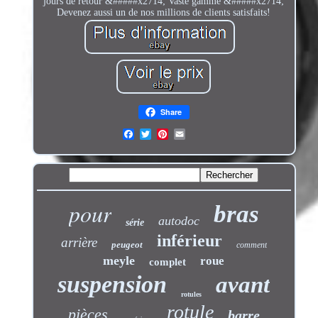
jours de retour &#####x2714; Vaste gamme &#####x2714;
Devenez aussi un de nos millions de clients satisfaits!
Share
pour
bras
autodoc
série
inférieur
arrière
peugeot
comment
meyle
roue
complet
suspension
avant
rotules
rotule
pièces
barre