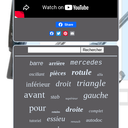
Share
mercedes
barre
arrière
rotule
pièces
oscillant
alfa
triangle
droit
inférieur
avant
gauche
stab
supérieur
pour
droite
complet
rotules
essieu
autodoc
tutoriel
renault