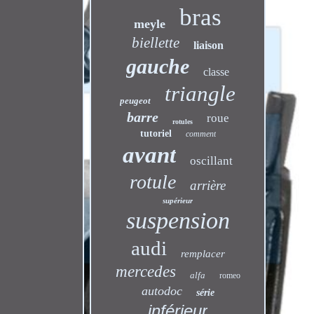
bras
meyle
biellette
liaison
gauche
classe
triangle
peugeot
barre
roue
rotules
tutoriel
comment
avant
oscillant
rotule
arrière
supérieur
suspension
audi
remplacer
mercedes
alfa
romeo
autodoc
série
inférieur