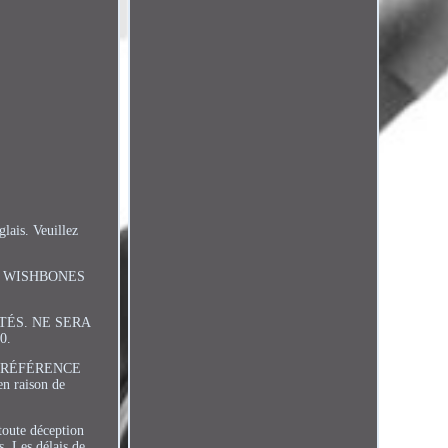
lais. Veuillez
NT WISHBONES
TÉS. NE SERA
0.
E RÉFÉRENCE
en raison de
toute déception
. Les délais de