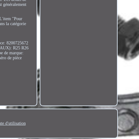
est généralement
.
 L'item "Pour
ns la catégorie
èce: 8200725672
DEAUX): R25 R26
e de marque:
éro de pièce
te d'utilisation