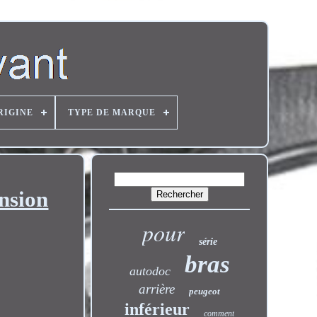
RIGINE
TYPE DE MARQUE
nsion
pour
série
bras
autodoc
arrière
peugeot
inférieur
comment