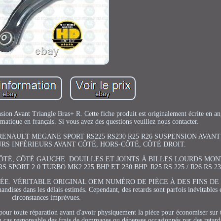
Avant Triangle Bras+ R. Cette fiche produit est originalement écrite en ang
matique en français. Si vous avez des questions veuillez nous contacter.
). POUR RENAULT MEGANE SPORT RS225 RS230 R25 R26 SUSPENSION AVA
URS INFÉRIEURS AVANT CÔTÉ, HORS-CÔTÉ, CÔTÉ DROIT.
ÔTÉ, CÔTÉ GAUCHE. DOUILLES ET JOINTS À BILLES LOURDS MON
ORT 2.0 TURBO MK2 225 BHP ET 230 BHP. R25 RS 225 / R26 RS 23
ÉE. VÉRITABLE ORIGINAL OEM NUMÉRO DE PIÈCE À DES FINS D
ses dans les délais estimés. Cependant, des retards sont parfois inévitables 
circonstances imprévues.
our toute réparation avant d'avoir physiquement la pièce pour économiser sur 
n cas responsable des frais de dommages ou dépenses occasionnés par des retards