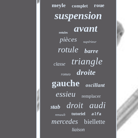
meyle
roue
complet
suspension
avant
rotules
pièces
supérieur
rotule
barre
triangle
classe
droite
romeo
gauche
oscillant
essieu
remplacer
audi
droit
stab
tutoriel
alfa
renault
mercedes
biellette
liaison