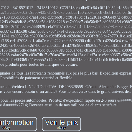
18527012 - 3418521012 - 3418519012. C72f218ae cdbe81c64 c0f219a52 c1d86ca
1a71a cc5507e02 c95bb9f35 cfee97b75 cedbb5130 cbe7d5ec8 c8d81ba5d c6f6
27158 c85c08c6f c7ae13bac c5bfb69f5 cf9f8173c c12d2f61a c966e4972 c4b88
d12d3 c2a48dfc8 c9708da5d c108d2218 ca7a00ac7 c0a56efb5 cd930815d c08b7
a3b15 c2c1fafe7 c87448929 cefa71f07 c0e637ae4 cb13987c7 c78798e50 cb7e4
be807 cc1fb5c98 c3aa4e5ab c7b84a7a4 cfe62363e c9d2e087e c6442869c c826a
31741 ca895295e c62090e5b c0cfd50cb c02dc0e28 c33fbff63 c47b77918 c1ed
cf168 ce1bf7098 cd1ca0a7c cedb722be cb6008390 cdfdcc13c c422da3c4 ce4af
e2425 cd4b0edbe c2d780fab ca8c235fd cd270d90e c89269546 c9258f25f c018a
90153 cfedc75db c46b070dd c056079e9 cdc6a7c41 cb1e3f59b c31bb3a71 c389
26238 c4fac247b c03a7db17 c70ac470c ccaff412a c11ef7a1e c8cdb9367 c58c4
179a2 cfb9033b9 c11e55552 cf4d3c750 c1f50f113 cbe47fc1f cd4c646eb c0a868
e produits pour toutes les marques de voiture.
inales de tous les fabricants renommés aux pris le plus bas. Expédition express
Possibilités de paiement sécurisé et flexible.
ance de Weiden i. N° d´ID de TVA: DE298326559. Gérant: Alexander Bugge, F
vous encore besoin d´un article? Vous le trouverez dans le grand univers de..
pour les pièces automobiles. Profitez d'expédition rapide en 2-3 jours &#####
&#####x2714; Devenez aussi un de nos millions de clients satisfaits!