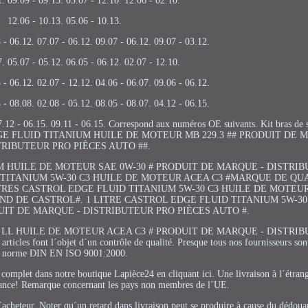
1. 09.09 - 09.13. 03.07 - 12.10. 12.06 - 02.10.
12.06 - 10.13. 05.06 - 10.13.
 - 06.12. 07.07 - 06.12. 09.07 - 06.12. 09.07 - 03.12.
7. 05.07 - 05.12. 06.05 - 06.12. 02.07 - 12.10.
 - 06.12. 02.07 - 12.12. 04.06 - 06.07. 09.06 - 06.12.
 - 08.08. 02.08 - 05.12. 08.05 - 08.07. 04.12 - 06.15.
07.12 - 06.15. 09.11 - 06.15. Correspond aux numéros OE suivants. Kit bras de 
 EDGE FLUID TITANIUM HUILE DE MOTEUR MB 229.3 ## PRODUIT DE 
TRIBUTEUR PRO PIÈCES AUTO ##.
M HUILE DE MOTEUR SAE 0W-30 # PRODUIT DE MARQUE - DISTRI
D TITANIUM 5W-30 C3 HUILE DE MOTEUR ACEA C3 #MARQUE DE QU
RES CASTROL EDGE FLUID TITANIUM 5W-30 C3 HUILE DE MOTEUR
 DE CASTROL#. 1 LITRE CASTROL EDGE FLUID TITANIUM 5W-30
IT DE MARQUE - DISTRIBUTEUR PRO PIÈCES AUTO #.
 LL HUILE DE MOTEUR ACEA C3 # PRODUIT DE MARQUE - DISTRI
icles font l´objet d´un contrôle de qualité. Presque tous nos fournisseurs sont 
norme DIN EN ISO 9001:2000.
 complet dans notre boutique Lapièce24 en cliquant ici. Une livraison à l´étrang
vance! Remarque concernant les pays non membres de l´UE.
l´acheteur. Noter qu´un retard dans livraison peut se produire à cause du dédou