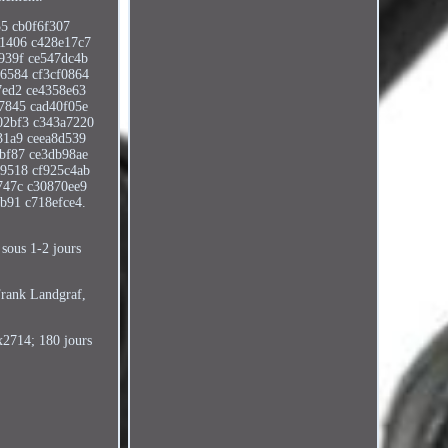
55 cb0f6f307
c1406 c428e17c7
939f ce547dc4b
6584 cf3cf0864
7ed2 ce4358e63
7845 cad40f05e
02bf3 c343a7220
31a9 ceea8d539
bf87 ce3db98ae
b9518 cf925c4ab
747c c30870ee9
b91 c718efce4.
 sous 1-2 jours
rank Landgraf,
x2714; 180 jours