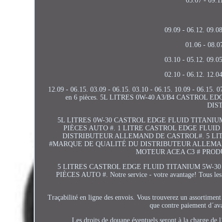
03.07 - 09.1
09.09 - 06.12. 09.08
01.06 - 08.0
03.10 - 05.12. 09.05
02.10 - 06.12. 12.04
12.09 - 06.15. 03.09 - 06.15. 03.10 - 06.15. 10.09 - 06.15. 
en 6 pièces. 5L LITRES 0W-40 A3/B4 CASTROL
DIS
5L LITRES 0W-30 CASTROL EDGE FLUID TITANIU
PIÈCES AUTO #. 1 LITRE CASTROL EDGE FLUI
DISTRIBUTEUR ALLEMAND DE CASTROL#. 5 LIT
#MARQUE DE QUALITÉ DU DISTRIBUTEUR ALLEMAND
MOTEUR ACEA C3 # PRODU
5 LITRES CASTROL EDGE FLUID TITANIUM 5W-30
PIÈCES AUTO #. Notre service - votre avantage! Tous les art
Traçabilité en ligne des envois. Vous trouverez un assortiment
que contre paiement d´a
Les droits de douane éventuels seront à la charge de 