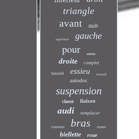
triangle
avant
stab
gauche
supérieur
pour
rotules
droite
complet
essieu
tutoriel
renault
autodoc
suspension
liaison
classe
audi
remplacer
bras
comment
romeo
biellette
roue