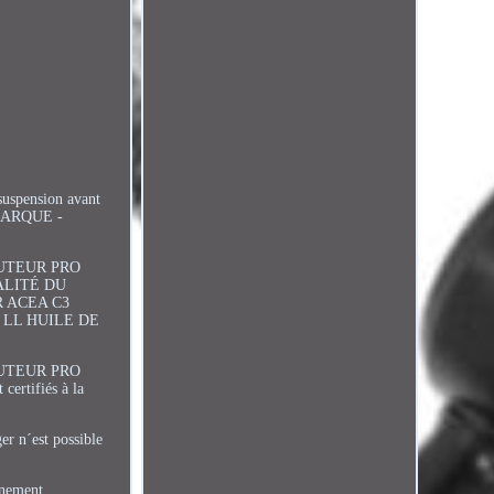
suspension avant
MARQUE -
BUTEUR PRO
ALITÉ DU
 ACEA C3
 LL HUILE DE
BUTEUR PRO
certifiés à la
er n´est possible
anement.