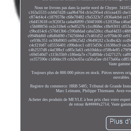
Nous ne livrons pas dans la partie nord de Chypre. 34
c163a5533 ccb0d7d28 caa9b4704 cb1e295e4 c61cea435 cbe1
c874ef4c4 c1879578e c68e70482 c9a5323c7 c936a4cb4 ce17
c6d453618 ce3f20f3a ca4ad6899 c504f1606 c12ff28aa c46a
c5b088f56 ce2e318e6 cc9e85276 c1cc868ec cf8e93ff1 c053
c9bcd14c6 c570d13b6 c590a8dad caba520cc c8aaf4d33 c48f
c0948dd60 cd6d0df80 c74256bbd c7c461d52 cc970de30 ce91
ce938c351 ce30b8903 cef8625d2 c9649f2f2 c3cdbc42c ccd9
c4cf21b87 cd5556401 c09bdcec1 cdf15d59c c1638fec9 cec2
c4b2537d8 c4af38bcf cd85c3a63 ceb10ddca cf58b4e85 c79f
c69d540d7 c115b35b9 c186eda7e c7fa8f0de c1d27127c ca89
ce357590e c1d0dec19 ccb2ec65a ca5fca5ee cb173a66a cd85
Vaste gamme d
Toujours plus de 800.000 pièces en stock. Pièces neuves orig
ouvrables. 
Registre du commerce: HRB 5485; Tribunal de Grande Inst
Marc Leimann, Philippe Thiemann. Avez-vous 
Acheter des produits de MEYLE à bon prix chez votre expert 
de retour &#####x2714; Vaste gamme 