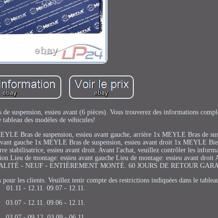
de suspension, essieu avant (6 pièces). Vous trouverez des informations compl
e tableau des modèles de véhicules!
EYLE Bras de suspension, essieu avant gauche, arrière 1x MEYLE Bras de sus
 avant gauche 1x MEYLE Bras de suspension, essieu avant droit 1x MEYLE Biel
e stabilisatrice, essieu avant droit. Avant l'achat, veuillez contrôler les inform
sion Lieu de montage: essieu avant gauche Lieu de montage: essieu avant droit 
DE QUALITÉ - NEUF - ENTIÈREMENT MONTÉ. 60 JOURS DE RETOUR GAR
pour les clients. Veuillez tenir compte des restrictions indiquées dans le tablea
01.11 - 12.11. 09.07 - 12.11.
03.07 - 12.11. 09.06 - 12.11.
03.07 - 09.12. 03.09 - 06.11.