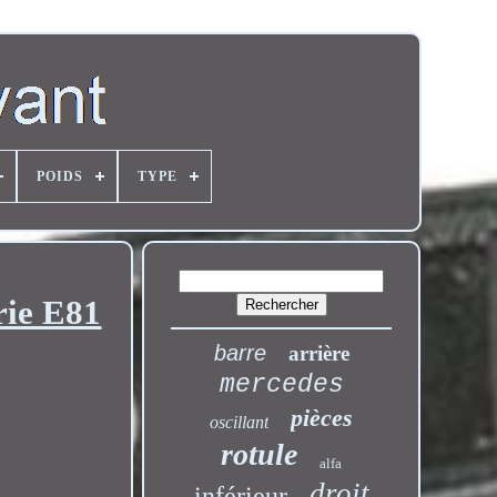
POIDS
TYPE
rie E81
barre
arrière
mercedes
pièces
oscillant
rotule
alfa
droit
inférieur