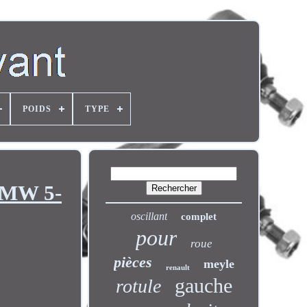
POIDS
TYPE
 BMW 5-
oscillant
complet
pour
roue
pièces
meyle
renault
gauche
rotule