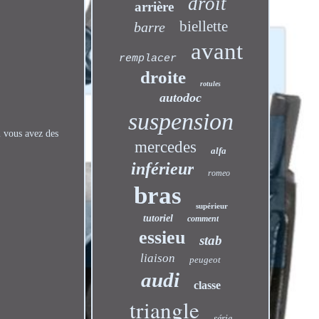
droit
arrière
biellette
barre
avant
remplacer
droite
rotules
autodoc
suspension
i vous avez des
mercedes
alfa
inférieur
romeo
bras
supérieur
tutoriel
comment
essieu
stab
liaison
peugeot
audi
classe
triangle
série