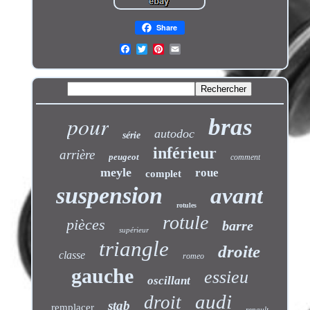
Share
pour
bras
autodoc
série
inférieur
arrière
peugeot
comment
meyle
roue
complet
suspension
avant
rotules
rotule
pièces
barre
supérieur
triangle
droite
classe
romeo
gauche
essieu
oscillant
audi
droit
stab
remplacer
renault