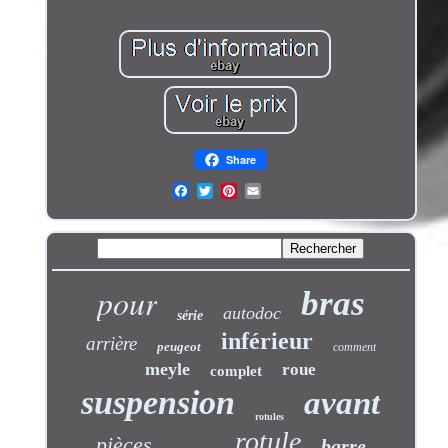
Share
pour
bras
autodoc
série
inférieur
arrière
peugeot
comment
meyle
roue
complet
suspension
avant
rotules
rotule
pièces
barre