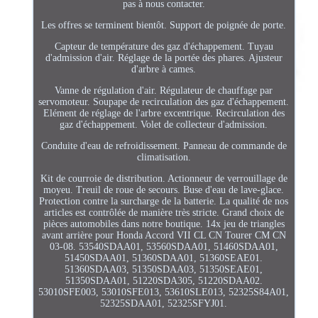
pas à nous contacter.
Les offres se terminent bientôt. Support de poignée de porte.
Capteur de température des gaz d'échappement. Tuyau
d'admission d'air. Réglage de la portée des phares. Ajusteur
d'arbre à cames.
Vanne de régulation d'air. Régulateur de chauffage par
servomoteur. Soupape de recirculation des gaz d'échappement.
Elément de réglage de l'arbre excentrique. Recirculation des
gaz d'échappement. Volet de collecteur d'admission.
Conduite d'eau de refroidissement. Panneau de commande de
climatisation.
Kit de courroie de distribution. Actionneur de verrouillage de
moyeu. Treuil de roue de secours. Buse d'eau de lave-glace.
Protection contre la surcharge de la batterie. La qualité de nos
articles est contrôlée de manière très stricte. Grand choix de
pièces automobiles dans notre boutique. 14x jeu de triangles
avant arrière pour Honda Accord VII CL CN Tourer CM CN
03-08. 53540SDAA01, 53560SDAA01, 51460SDAA01,
51450SDAA01, 51360SDAA01, 51360SEAE01.
51360SDAA03, 51350SDAA03, 51350SEAE01,
51350SDAA01, 51220SDA305, 51220SDAA02.
53010SFE003, 53010SFE013, 53610SLE013, 52325S84A01,
52325SDAA01, 52325SFYJ01.