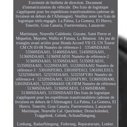
Extrémité de biellette de direction. Document
d'immatriculation du véhicule. Des frais de logistique
s'appliquent pour les expéditions transfrontalières (adresse de
livraison en dehors de l'Allemagne). Veuillez noter les frais de
logistique réels engagés. La Palma, La Gomera, El Hierro,
Tenerife, Gran Canaria, Fuerteventura, Lanzarote.
Martinique, Nouvelle Calédonie, Guyane, Saint Pierre et
Miquelon, Mayotte, Wallis et Futuna, La Réunion. 14x jeu de
triangles avant arrière pour Honda Accord VII CL CN Tourer
CM CN 03-08 Numéro de référence-1 : 53540SDAA01,
53560SDAA01, 51460SDAA01, 51450SDAA01,
51360SDAA01, 51360SEAE01 Numéro de référence-2 :
51360SDAA03, 51350SDAA03, 51350SEAE01,
51350SDAA01, 51220SDA305, 51220SDAA02 Numéro de
référence-3 : 53010SFE003, 53010SFE013, 53610SLE013,
52325S84A01, 52325SDAA01, 52325SFYJ01 Numéro de
référence-4 : 52320SDAA01, 52320SFYJ01, 51360SDBA00,
53010SDAA01, 52320S84A01 OE/OEM Numéro de référence
: 51360SDAA01, 51360SEAE01, 51360SDBA00,
51360SDAA03, 51350SDAA03 Des frais de logistique
s'appliquent pour les expéditions transfrontalières (adresse de
livraison en dehors de l'Allemagne). La Palma, La Gomera, El
Hierro, Tenerife, Gran Canaria, Fuerteventura, Lanzarote
Martinique, Nouvelle Cal. Querlenker, Dreieckslenker,
Traggelenk, Gelenk, Achsaufhängung.
Lenkung, Radaufhängung, Federung, Reparatursatz, Lenker.