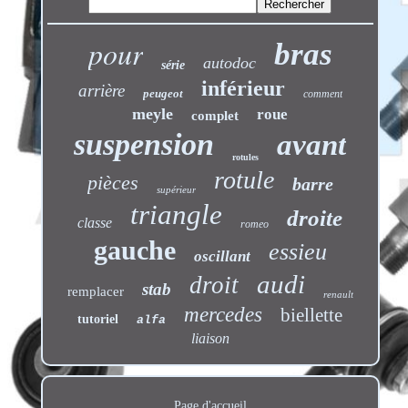
pour
bras
autodoc
série
inférieur
arrière
peugeot
comment
meyle
roue
complet
suspension
avant
rotules
rotule
pièces
barre
supérieur
triangle
droite
classe
romeo
gauche
essieu
oscillant
audi
droit
stab
remplacer
renault
mercedes
biellette
tutoriel
alfa
liaison
Page d'accueil