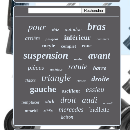
pour
bras
autodoc
série
inférieur
arrière
peugeot
comment
meyle
roue
complet
suspension
avant
rotules
rotule
pièces
barre
supérieur
triangle
droite
classe
romeo
gauche
essieu
oscillant
audi
droit
stab
remplacer
renault
mercedes
biellette
tutoriel
alfa
liaison