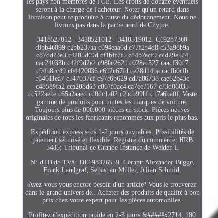
les pays non membres de l'UE. Les droits de douane éventuels
seront à la charge de l'acheteur. Noter qu'un retard dans
livraison peut se produire à cause du dédouanement. Nous ne
livrons pas dans la partie nord de Chypre.
3418527012 - 3418521012 - 3418519012. C692b7360
c8bb46899 c2bb237aa c094eaa0d c77f2b4d8 c53a98b9a
c87dd73e3 c4285d69d cf1bff7f5 c84b7acf9 cdd29e574
cac24033b c42f9d2e2 c980c2621 c028ac527 caacf30d7
c94b8cc49 c04420036 c692c67fd ce28d14ba cacfb0cfb
c64611ea7 c547037df c97c6b629 cd7a86738 cae62b43c
c48589fa2 cea208d63 c067f0ac4 ca7ee7167 c73d06035
cc522aebe c65a2aaed cd0dc1a02 c2bcb99bf c17a6ba0f. Vaste
gamme de produits pour toutes les marques de voiture.
Toujours plus de 800.000 pièces en stock. Pièces neuves
originales de tous les fabricants renommés aux pris le plus bas.
Expédition express sous 1-2 jours ouvrables. Possibilités de
paiement sécurisé et flexible. Registre du commerce: HRB
5485; Tribunal de Grande Instance de Weiden i.
N° d'ID de TVA: DE298326559. Gérant: Alexander Bugge,
Frank Landgraf, Sebastian Müller, Julian Schmid.
Avez-vous vous encore besoin d'un article? Vous le trouverez
dans le grand univers de.. Acheter des produits de qualité à bon
prix chez votre expert pour les pièces automobiles.
Profitez d'expédition rapide en 2-3 jours &#####x2714; 180