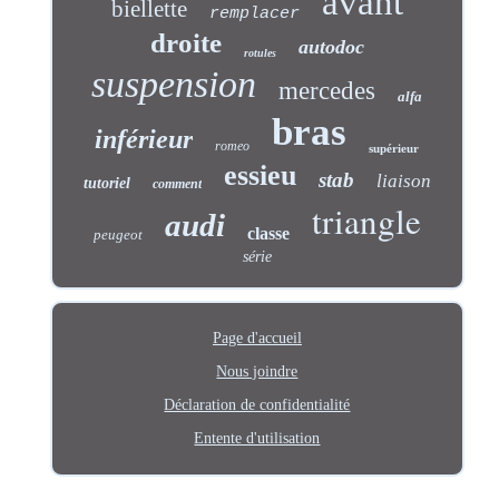
avant
biellette
remplacer
droite
autodoc
rotules
suspension
mercedes
alfa
bras
inférieur
romeo
supérieur
essieu
stab
liaison
tutoriel
comment
triangle
audi
classe
peugeot
série
Page d'accueil
Nous joindre
Déclaration de confidentialité
Entente d'utilisation