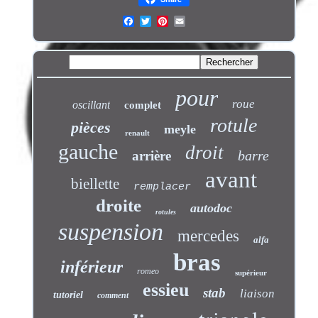
pour
roue
oscillant
complet
rotule
pièces
meyle
renault
gauche
droit
barre
arrière
avant
biellette
remplacer
droite
autodoc
rotules
suspension
mercedes
alfa
bras
inférieur
romeo
supérieur
essieu
stab
liaison
tutoriel
comment