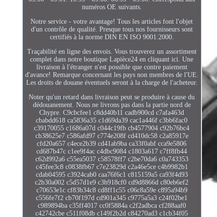
numéros OE suivants.
Notre service - votre avantage! Tous les articles font l'objet
d'un contrôle de qualité. Presque tous nos fournisseurs sont
certifiés à la norme DIN EN ISO 9001:2000.
Traçabilité en ligne des envois. Vous trouverez un assortiment
complet dans notre boutique Lapièce24 en cliquant ici. Une
livraison à l'étranger n'est possible que contre paiement
d'avance! Remarque concernant les pays non membres de l'UE.
Les droits de douane éventuels seront à la charge de l'acheteur.
Noter qu'un retard dans livraison peut se produire à cause du
dédouanement. Nous ne livrons pas dans la partie nord de
Chypre. C9cbcfee1 c8dd40b11 cadb900cd c7afa463d
cbabdd618 ca5836a35 c1d69da39 cac1a446f c3bb6fac0
c39170055 c1686a07d c044c19fb cb4577904 c92b76bc4
cb38625e7 c586afd97 c774e208f cd410dc58 c2a85917e
cfd20a657 c4ece2b39 cd41ab9ba ca33f0abf cca9e5806
cd687b47c c1ee9f4ac c4dbc9084 c1803a617 c7ff8fb44
c62d992a6 c55ea5037 c58578ff7 c2be70da6 c0a743353
c45fee3c8 c0838fb67 c7e23829d c2a46e5ce c4b9982b1
cdab04595 c3924cab0 caa76f6c1 c815159a5 ca93f4d93
c2b30a002 c5d57d1e9 c3b918cf0 cd9d8866d c80eb6ef2
c70653e1c cf83b34c8 cd8ff1c55 c06c8a59e c895a94b9
c556fe7f2 cb70f197d cd901a345 c9775a5a3 c24f02be1
c989894ba c35ff4017 cc0f5884a c2f2adbca cf288aaf0
c42742cbe c511f08db c149f2b2d c84270ad3 c1cb34f05