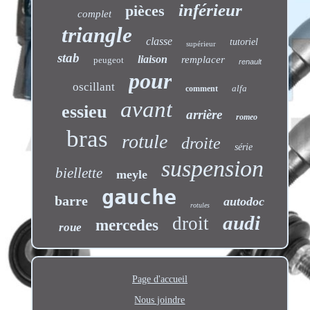
inférieur
pièces
complet
triangle
classe
tutoriel
supérieur
stab
liaison
remplacer
peugeot
renault
pour
oscillant
alfa
comment
avant
essieu
arrière
romeo
bras
rotule
droite
série
suspension
biellette
meyle
gauche
barre
autodoc
rotules
audi
droit
mercedes
roue
Page d'accueil
Nous joindre