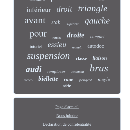
triangle
droit
inférieur
avant
gauche
stab
supérieur
pour
droite
complet
rotules
essieu
autodoc
tutoriel
renault
suspension
liaison
classe
bras
audi
remplacer
comment
biellette
meyle
roue
peugeot
romeo
série
Page d'accueil
Nous joindre
Déclaration de confidentialité