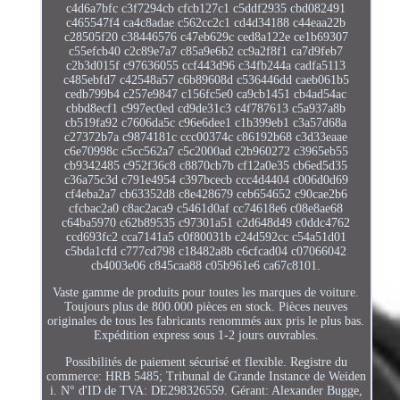
c4d6a7bfc c3f7294cb cfcb127c1 c5ddf2935 cbd082491
c465547f4 ca4c8adae c562cc2c1 cd4d34188 c44eaa22b
c28505f20 c38446576 c47eb629c ced8a122e ce1b69307
c55efcb40 c2c89e7a7 c85a9e6b2 cc9a2f8f1 ca7d9feb7
c2b3d015f c97636055 ccf443d96 c34fb244a cadfa5113
c485ebfd7 c42548a57 c6b89608d c536446dd caeb061b5
cedb799b4 c257e9847 c156fc5e0 ca9cb1451 cb4ad54ac
cbbd8ecf1 c997ec0ed cd9de31c3 c4f787613 c5a937a8b
cb519fa92 c7606da5c c96e6dee1 c1b399eb1 c3a57d68a
c27372b7a c9874181c ccc00374c c86192b68 c3d33eaae
c6e70998c c5cc562a7 c5c2000ad c2b960272 c3965eb55
cb9342485 c952f36c8 c8870cb7b cf12a0e35 cb6ed5d35
c36a75c3d c791e4954 c397bcecb ccc4d4404 c006d0d69
cf4eba2a7 cb63352d8 c8e428679 ceb654652 c90cae2b6
cfcbac2a0 c8ac2aca9 c5461d0af cc74618e6 c08e8ae68
c64ba5970 c62b89535 c97301a51 c2d648d49 c0ddc4762
ccd693fc2 cca7141a5 c0f80031b c24d592cc c54a51d01
c5bda1cfd c777cd798 c18482a8b c6cfcad04 c07066042
cb4003e06 c845caa88 c05b961e6 ca67c8101.
Vaste gamme de produits pour toutes les marques de voiture.
Toujours plus de 800.000 pièces en stock. Pièces neuves
originales de tous les fabricants renommés aux pris le plus bas.
Expédition express sous 1-2 jours ouvrables.
Possibilités de paiement sécurisé et flexible. Registre du
commerce: HRB 5485; Tribunal de Grande Instance de Weiden
i. N° d'ID de TVA: DE298326559. Gérant: Alexander Bugge,