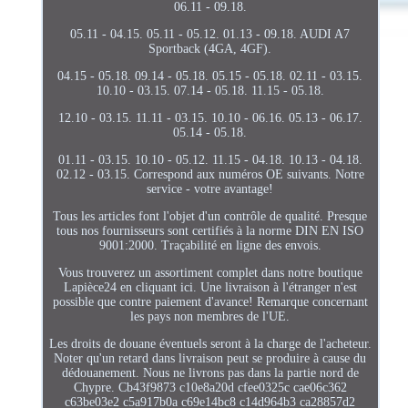
06.11 - 09.18.
05.11 - 04.15. 05.11 - 05.12. 01.13 - 09.18. AUDI A7
Sportback (4GA, 4GF).
04.15 - 05.18. 09.14 - 05.18. 05.15 - 05.18. 02.11 - 03.15.
10.10 - 03.15. 07.14 - 05.18. 11.15 - 05.18.
12.10 - 03.15. 11.11 - 03.15. 10.10 - 06.16. 05.13 - 06.17.
05.14 - 05.18.
01.11 - 03.15. 10.10 - 05.12. 11.15 - 04.18. 10.13 - 04.18.
02.12 - 03.15. Correspond aux numéros OE suivants. Notre
service - votre avantage!
Tous les articles font l'objet d'un contrôle de qualité. Presque
tous nos fournisseurs sont certifiés à la norme DIN EN ISO
9001:2000. Traçabilité en ligne des envois.
Vous trouverez un assortiment complet dans notre boutique
Lapièce24 en cliquant ici. Une livraison à l'étranger n'est
possible que contre paiement d'avance! Remarque concernant
les pays non membres de l'UE.
Les droits de douane éventuels seront à la charge de l'acheteur.
Noter qu'un retard dans livraison peut se produire à cause du
dédouanement. Nous ne livrons pas dans la partie nord de
Chypre. Cb43f9873 c10e8a20d cfee0325c cae06c362
c63be03e2 c5a917b0a c69e14bc8 c14d964b3 ca28857d2