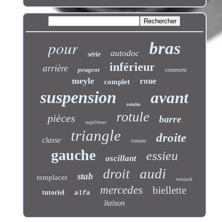
pour
bras
autodoc
série
inférieur
arrière
peugeot
comment
meyle
roue
complet
suspension
avant
rotules
rotule
pièces
barre
supérieur
triangle
droite
classe
romeo
gauche
essieu
oscillant
audi
droit
stab
remplacer
renault
mercedes
biellette
tutoriel
alfa
liaison