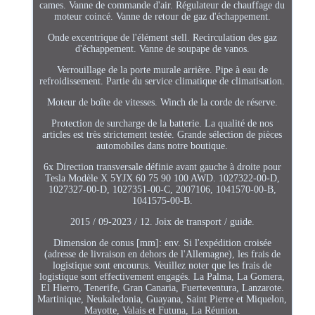
cames. Vanne de commande d'air. Régulateur de chauffage du
moteur coincé. Vanne de retour de gaz d'échappement.
Onde excentrique de l'élément stell. Recirculation des gaz
d'échappement. Vanne de soupape de vanos.
Verrouillage de la porte murale arrière. Pipe à eau de
refroidissement. Partie du service climatique de climatisation.
Moteur de boîte de vitesses. Winch de la corde de réserve.
Protection de surcharge de la batterie. La qualité de nos
articles est très strictement testée. Grande sélection de pièces
automobiles dans notre boutique.
6x Direction transversale définie avant gauche à droite pour
Tesla Modèle X 5YJX 60 75 90 100 AWD. 1027322-00-D,
1027327-00-D, 1027351-00-C, 2007106, 1041570-00-B,
1041575-00-B.
2015 / 09-2023 / 12. Joix de transport / guide.
Dimension de conus [mm]: env. Si l'expédition croisée
(adresse de livraison en dehors de l'Allemagne), les frais de
logistique sont encourus. Veuillez noter que les frais de
logistique sont effectivement engagés. La Palma, La Gomera,
El Hierro, Tenerife, Gran Canaria, Fuerteventura, Lanzarote.
Martinique, Neukaledonia, Guayana, Saint Pierre et Miquelon,
Mayotte, Valais et Futuna, La Réunion.