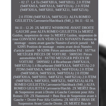
- 02.17. 1,4 To (940FXB1A, 940FXB11). 2.0 JTDM
(940FXM1A, 940FXS1A, 940FYD1A). 2.0 JTDM
(940FXH1A, 940FXH11, 940FXZ11, 940FXZ1A).
2.0 JTDM (940FXE1A, 940FXG11). ALFA ROMEO
GIULIETTA Carrosserie/Hatchback (940_). 04.11 - 02.16.
04.11 - 12.20. 2X MERTZ WISHBONE AVANT DROITE
GAUCHE pour ALFA ROMEO GIULIETTA 1x MERTZ
Guidon, suspension de roue 1x MERTZ Guidon, suspension de
roue CONVIENT AUX VÉHICULES SUIVANTS Position de
montage : essieu avant gauche Numéro d'article jumelé : M-
S2095 Position de montage : essieu avant droit Numéro
d'article jumelé : M-S2096 Pièces automobiles FAI : SS7764
METZGER PIÈCES DE VOITURE : 58095501 Pièces
automobiles FAI : SS7765 METZGER PIÈCES DE
VOITURE : 58095602 1.4 Bicarburant (940FXA1A,
940FXT1A) 1.4 Bicarburant (940FXA1A, 940FXT1A) 2.0
JTDM (940FXM1A, 940FXS1A, 940FYD1A) 2.0 JTDM
(940FXM1A, 940FXS1A, 940FYD1A) 2.0 JTDM
(940FXH1A, 940FXH11, 940FXZ11, 940FXZ1A) 2.0 JTDM
(940FXH1A, 940FXH11, 940FXZ11, 940FXZ1A) ALFA
ROMEO GIULIETTA Carrosserie/Hatchback (940_) ALFA
ROMEO GIULIETTA Carrosserie/Hatchb. 2X MERTZ Bras
de Suspension avant à Droite à Gauche Convient pour Alfa
Romeo 159. 2X Hammond + Buss Bras de Suspension avant à
Gauche + Droite Pour Alfa Giulietta. 2X MERTZ BRAS DE
Suspension Avant Gauche Droite. 2X MERTZ Bras de