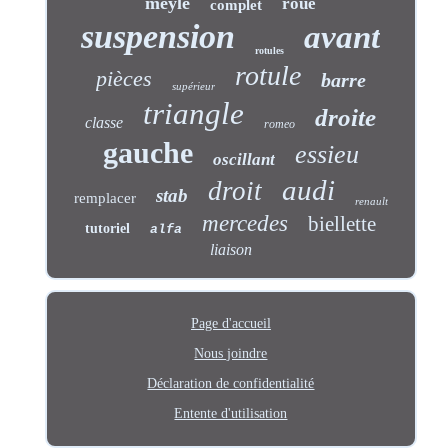
meyle
roue
complet
suspension
avant
rotules
rotule
pièces
barre
supérieur
triangle
droite
classe
romeo
gauche
essieu
oscillant
audi
droit
stab
remplacer
renault
mercedes
biellette
tutoriel
alfa
liaison
Page d'accueil
Nous joindre
Déclaration de confidentialité
Entente d'utilisation