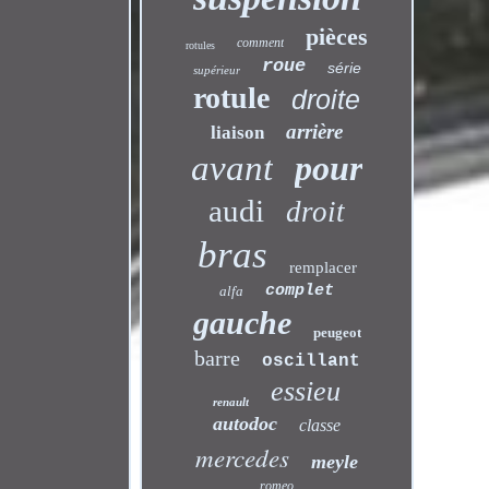
pièces
comment
rotules
roue
série
supérieur
rotule
droite
arrière
liaison
avant
pour
audi
droit
bras
remplacer
complet
alfa
gauche
peugeot
barre
oscillant
essieu
renault
autodoc
classe
mercedes
meyle
romeo