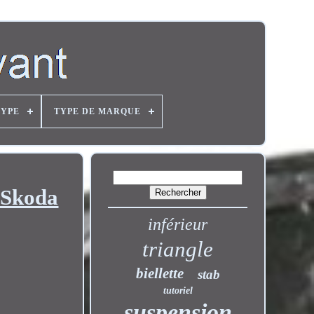
TYPE
TYPE DE MARQUE
 Skoda
inférieur
triangle
biellette
stab
tutoriel
suspension