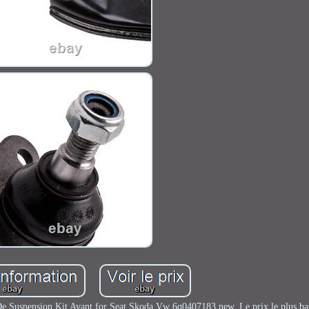
 De Suspension Kit Avant for Seat Skoda Vw 6q0407183 new. Le prix le plus ba