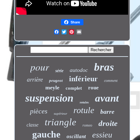
Share
pour
bras
autodoc
série
inférieur
arrière
peugeot
comment
meyle
roue
complet
suspension
avant
rotules
rotule
pièces
barre
supérieur
triangle
droite
classe
romeo
gauche
essieu
oscillant