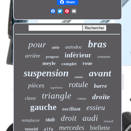
Share
pour
bras
autodoc
série
inférieur
arrière
peugeot
comment
meyle
roue
complet
suspension
avant
rotules
rotule
pièces
barre
supérieur
triangle
droite
classe
romeo
gauche
essieu
oscillant
audi
droit
stab
remplacer
renault
mercedes
biellette
tutoriel
alfa