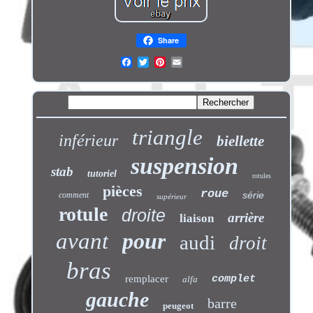
Share
triangle
inférieur
biellette
suspension
stab
tutoriel
rotules
pièces
roue
série
comment
supérieur
rotule
droite
arrière
liaison
avant
pour
audi
droit
bras
remplacer
complet
alfa
gauche
barre
peugeot