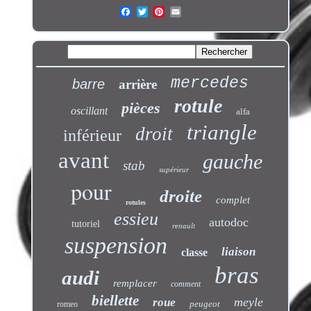
mercedes
barre
arrière
rotule
pièces
oscillant
alfa
triangle
droit
inférieur
avant
gauche
stab
supérieur
pour
droite
complet
rotules
essieu
autodoc
tutoriel
renault
suspension
liaison
classe
bras
audi
remplacer
comment
biellette
meyle
roue
peugeot
romeo