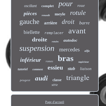
pour
roue
oscillant
complet
rotule
pièces
meyle
renault
gauche
droit
barre
arrière
avant
biellette
remplacer
droite
autodoc
rotules
suspension
mercedes
alfa
bras
inférieur
romeo
supérieur
essieu
stab
liaison
tutoriel
comment
triangle
audi
classe
peugeot
série
Page d'accueil