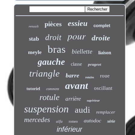
essieu
pièces
complet
renault
pour
droit
droite
stab
bras
biellette
meyle
liaison
gauche
classe
peugeot
triangle
barre
roue
rotules
avant
oscillant
tutoriel
comment
rotule
arrière
supérieur
suspension
audi
remplacer
mercedes
autodoc
alfa
série
romeo
inférieur