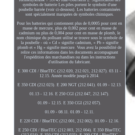
symboles de batterie Les piles portent le symbole d'une
poubelle barrée (voir ci-dessous). Les batteries contaminées
sont spécialement marquées de symboles chimiques.
Pour les batteries qui contiennent plus de 0,0005 pour cent en
masse de mercure, plus de 0,002 pour cent en masse de
cadmium ou plus de 0,004 pour cent en masse de plomb, le
nom chimique du polluant utilisé se trouve sous le symbole de
la poubelle - où « Cd » signifie cadmium, « Pb » signifie
plomb et « Hg » signifie mercure. Vous avez la possibilité de
relire ces informations dans les documents accompagnant
l'expédition des marchandises ou dans les instructions
d'utilisation du fabricant.
E 300 CDI / BlueTEC (212.020, 212.021, 212.027). 03.11 -
12.15. Année modèle jusqu'à 2014.
E 350 CDI (212.023). E 200 NGT (212.041). 01.09 - 12.13.
01.13 - 12.16. E 250 CGI (212.047, 212.147).
01.09 - 12.15. E 350 CGI (212 057).
01.09 - 08.11. 01.09 - 12.11.
E 220 CDI / BlueTEC (212.001, 212.002). 01.09 - 12.16.
E 250 CDI / BlueTEC (212.003, 212.004). E 350 BlueTEC
(212.024). E 350 CDI (212.025). E 200 CDI / BlueTEC