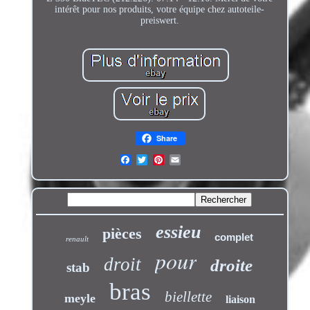
intérêt pour nos produits, votre équipe chez autoteile-
preiswert.
Share
essieu
pièces
complet
renault
pour
droit
droite
stab
bras
biellette
meyle
liaison