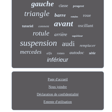
gauche
classe
peugeot
triangle
barre
roue
rotules
avant
oscillant
tutoriel
comment
rotule
arrière
supérieur
suspension
audi
remplacer
mercedes
autodoc
alfa
série
romeo
inférieur
Page d'accueil
Nous joindre
Déclaration de confidentialité
Entente d'utilisation