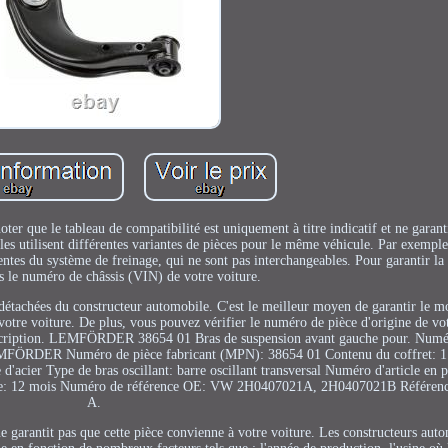
oter que le tableau de compatibilité est uniquement à titre indicatif et ne garant
iles utilisent différentes variantes de pièces pour le même véhicule. Par exempl
tes du système de freinage, qui ne sont pas interchangeables. Pour garantir la 
 le numéro de châssis (VIN) de votre voiture.
 détachées du constructeur automobile. C'est le meilleur moyen de garantir le mo
votre voiture. De plus, vous pouvez vérifier le numéro de pièce d'origine de vot
escription. LEMFÖRDER 38654 01 Bras de suspension avant gauche pour. Numé
MFÖRDER Numéro de pièce fabricant (MPN): 38654 01 Contenu du coffret: 1 
d'acier Type de bras oscillant: barre oscillant transversal Numéro d'article en 
antie: 12 mois Numéro de référence OE: VW 2H0407021A, 2H0407021B Référence
A.
 ne garantit pas que cette pièce convienne à votre voiture. Les constructeurs auto