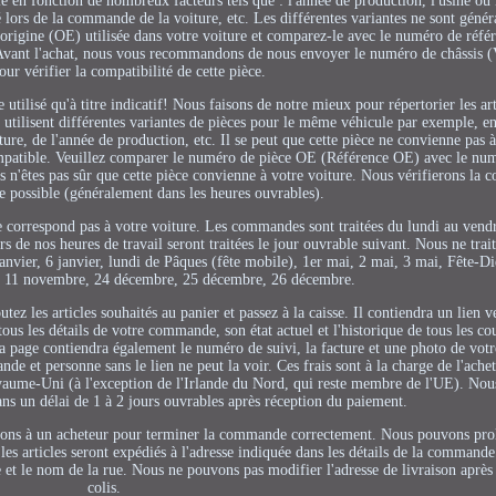
en fonction de nombreux facteurs tels que : l'année de production, l'usine où l
 lors de la commande de la voiture, etc. Les différentes variantes ne sont géné
d'origine (OE) utilisée dans votre voiture et comparez-le avec le numéro de réf
. Avant l'achat, nous vous recommandons de nous envoyer le numéro de châssis 
our vérifier la compatibilité de cette pièce.
e utilisé qu'à titre indicatif! Nous faisons de notre mieux pour répertorier les ar
s utilisent différentes variantes de pièces pour le même véhicule par exemple, e
re, de l'année de production, etc. Il se peut que cette pièce ne convienne pas à
compatible. Veuillez comparer le numéro de pièce OE (Référence OE) avec le nu
s n'êtes pas sûr que cette pièce convienne à votre voiture. Nous vérifierons la c
 possible (généralement dans les heures ouvrables).
ne correspond pas à votre voiture. Les commandes sont traitées du lundi au vend
de nos heures de travail seront traitées le jour ouvrable suivant. Nous ne trait
janvier, 6 janvier, lundi de Pâques (fête mobile), 1er mai, 2 mai, 3 mai, Fête-Di
, 11 novembre, 24 décembre, 25 décembre, 26 décembre.
utez les articles souhaités au panier et passez à la caisse. Il contiendra un lien v
us les détails de votre commande, son état actuel et l'historique de tous les co
la page contiendra également le numéro de suivi, la facture et une photo de votr
 et personne sans le lien ne peut la voir. Ces frais sont à la charge de l'achet
aume-Uni (à l'exception de l'Irlande du Nord, qui reste membre de l'UE). Nou
s un délai de 1 à 2 jours ouvrables après réception du paiement.
tions à un acheteur pour terminer la commande correctement. Nous pouvons prol
 les articles seront expédiés à l'adresse indiquée dans les détails de la command
e et le nom de la rue. Nous ne pouvons pas modifier l'adresse de livraison après
colis.