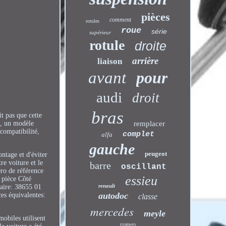
pièces
comment
rotules
roue
série
supérieur
rotule
droite
arrière
liaison
avant
pour
audi
droit
bras
it pas que cette
e, un modèle
remplacer
compatibilité,
complet
alfa
gauche
peugeot
ntage et d'éviter
re voiture et le
barre
oscillant
ro de référence
essieu
pièce Côté
renault
paire: 38655 01
autodoc
s équivalentes:
classe
mercedes
meyle
mobiles utilisent
romeo