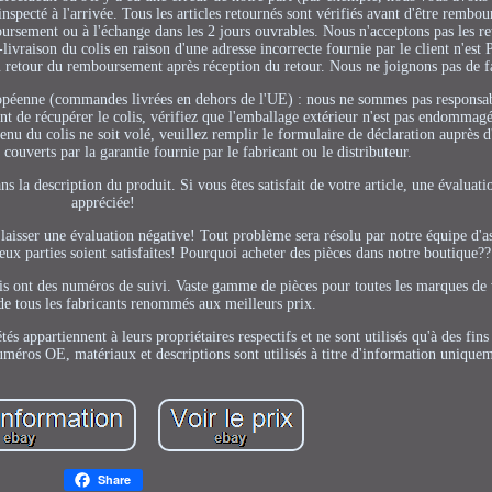
nspecté à l'arrivée. Tous les articles retournés sont vérifiés avant d'être rembou
ursement ou à l'échange dans les 2 jours ouvrables. Nous n'acceptons pas les re
ivraison du colis en raison d'une adresse incorrecte fournie par le client n'est
etour du remboursement après réception du retour. Nous ne joignons pas de fa
uropéenne (commandes livrées en dehors de l'UE) : nous ne sommes pas responsab
t de récupérer le colis, vérifiez que l'emballage extérieur n'est pas endommagé
u du colis ne soit volé, veuillez remplir le formulaire de déclaration auprès d
 couverts par la garantie fournie par le fabricant ou le distributeur.
ns la description du produit. Si vous êtes satisfait de votre article, une évaluatio
appréciée!
 laisser une évaluation négative! Tout problème sera résolu par notre équipe d'a
ux parties soient satisfaites! Pourquoi acheter des pièces dans notre boutique??
vois ont des numéros de suivi. Vaste gamme de pièces pour toutes les marques de 
de tous les fabricants renommés aux meilleurs prix.
appartiennent à leurs propriétaires respectifs et ne sont utilisés qu'à des fins 
uméros OE, matériaux et descriptions sont utilisés à titre d'information unique
Share