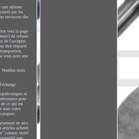
i une adresse
turés par les
Nous envoyons des
ien vers la page
 merci de refuser
z de l'accepter,
eut être impacté
transporteur,
si vous avez une
 Veuillez nous
d'échange.
ractéristiques et
 nécessaire pour
 de ce qui est
te sous votre
transport.
oursement ne sera
 articles achetés
ion" comme motif
 conseillé une