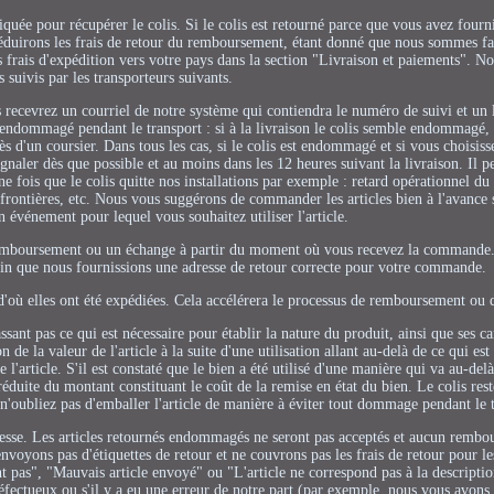
diquée pour récupérer le colis. Si le colis est retourné parce que vous avez fourn
déduirons les frais de retour du remboursement, étant donné que nous sommes fac
es frais d'expédition vers votre pays dans la section "Livraison et paiements". 
s suivis par les transporteurs suivants.
recevrez un courriel de notre système qui contiendra le numéro de suivi et un l
s endommagé pendant le transport : si à la livraison le colis semble endommagé,
s d'un coursier. Dans tous les cas, si le colis est endommagé et si vous choisisse
naler dès que possible et au moins dans les 12 heures suivant la livraison. Il p
fois que le colis quitte nos installations par exemple : retard opérationnel du 
 frontières, etc. Nous vous suggérons de commander les articles bien à l'avance 
n événement pour lequel vous souhaitez utiliser l'article.
remboursement ou un échange à partir du moment où vous recevez la commande.
in que nous fournissions une adresse de retour correcte pour votre commande.
 d'où elles ont été expédiées. Cela accélérera le processus de remboursement ou 
sant pas ce qui est nécessaire pour établir la nature du produit, ainsi que ses ca
de la valeur de l'article à la suite d'une utilisation allant au-delà de ce qui est
e l'article. S'il est constaté que le bien a été utilisé d'une manière qui va au-delà
 réduite du montant constituant le coût de la remise en état du bien. Le colis res
- n'oubliez pas d'emballer l'article de manière à éviter tout dommage pendant le 
catesse. Les articles retournés endommagés ne seront pas acceptés et aucun remb
voyons pas d'étiquettes de retour et ne couvrons pas les frais de retour pour les
t pas", "Mauvais article envoyé" ou "L'article ne correspond pas à la descript
 défectueux ou s'il y a eu une erreur de notre part (par exemple, nous vous avons