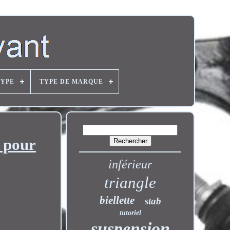
TYPE
TYPE DE MARQUE
 pour
inférieur
triangle
biellette
stab
tutoriel
suspension