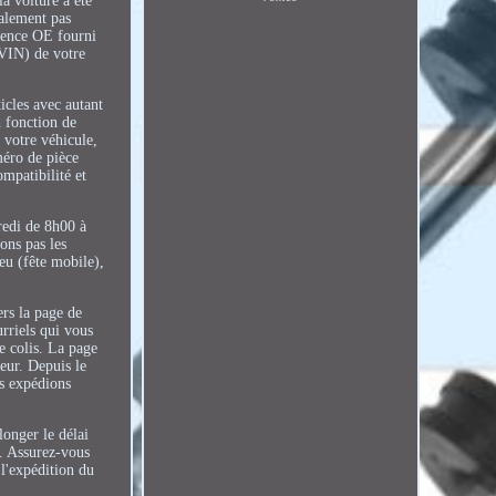
a voiture a été
ralement pas
érence OE fourni
(VIN) de votre
ticles avec autant
n fonction de
 votre véhicule,
méro de pièce
ompatibilité et
redi de 8h00 à
ons pas les
eu (fête mobile),
ers la page de
urriels qui vous
e colis. La page
eur. Depuis le
s expédions
onger le délai
e. Assurez-vous
 l'expédition du