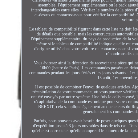
différentes variantes d'une même pièce pour un même modèle 
assemblée, l'équipement supplémentaire ou le pack ajouté
interchangeables entre elles. Vérifiez le numéro de la pièce 
ci-dessus ou contactez-nous pour vérifier la compatibilité
voiture p
Le tableau de compatibilité figurant dans cette liste ne doit êtr
de détails que possible, mais les constructeurs automobile
l'équipement supplémentaire, du pays de production de la voitu
même si le tableau de compatibilité indique qu'elle est 
d'origine utilisé dans votre voiture ou contactez-nous si vou
répondrons dès que
Vous éviterez ainsi la déception de recevoir une pièce qui 
16h00 (heure de Paris). Les commandes passées en dehors 
commandes pendant les jours fériés et les jours suivants : 1er 
15 août, 1er novembre
Il est possible de combiner l'envoi de quelques articles. Ajo
récapitulation de votre commande, où vous pourrez vérifier to
ont été envoyés par notre système. Une fois le colis envoyé, 
récapitulative de la commande est unique pour votre commande
BREXIT, cela s'applique également aux acheteurs du Roy
généralement les commandes dan
Parfois, nous pouvons avoir besoin de poser quelques ques
d'expédition jusqu'à 3 jours ouvrables dans de tels cas. Tous
qu'elle est correcte et qu'elle comprend le numéro de la port