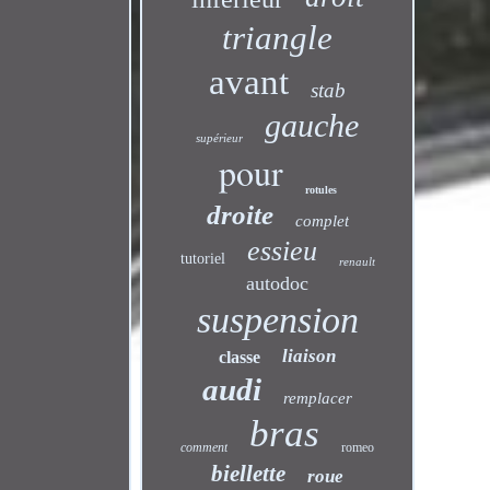
triangle
avant
stab
gauche
supérieur
pour
rotules
droite
complet
essieu
tutoriel
renault
autodoc
suspension
liaison
classe
audi
remplacer
bras
comment
romeo
biellette
roue