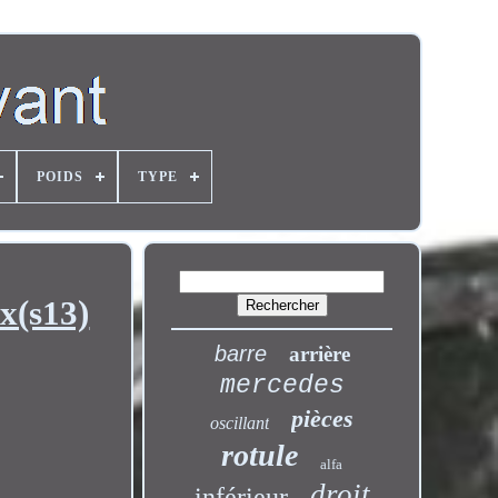
POIDS
TYPE
x(s13)
barre
arrière
mercedes
pièces
oscillant
rotule
alfa
droit
inférieur