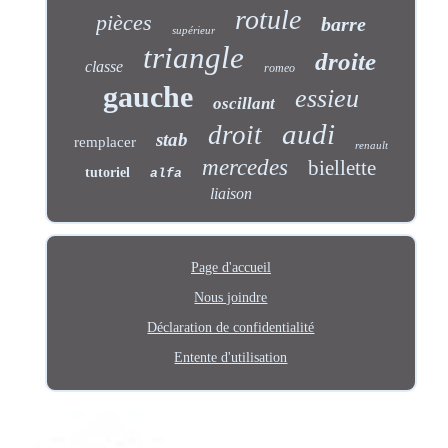
rotule
pièces
barre
supérieur
triangle
droite
classe
romeo
gauche
essieu
oscillant
audi
droit
stab
remplacer
renault
mercedes
biellette
tutoriel
alfa
liaison
Page d'accueil
Nous joindre
Déclaration de confidentialité
Entente d'utilisation