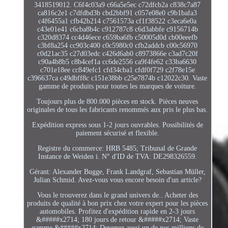
3418519012. C6f4c03a9 c66a5e5ec c72dfcb2a c838c7a87
ca816c2e1 c7dfdbd3b cbd2bbf91 c057e08e0 c9b1bafa3
c4f6455a1 cfb42b214 c7561573a cf1f38522 c3eca6e0a
c43e01e41 c6cba8b4c c912787c8 c6d3abbfe c9156714b
c320d8374 cc4d46ece c659ba6fb c50005d0d cb00eeefb
c3bf8a254 cc903c400 c0c5980c0 cfb2addcb c00c56970
c0d21ac35 c27d03edc c426d6ab0 c8973866e c3ad7c20f
c90a4b8b5 c8b4cef1a cc6de2556 ca9f4fe62 c33ba6630
c701e18ee cc849efc1 cfd34cba1 cfdf0f729 c2f78e15e
c396637ca c49dbff8c c151e38bb c25e7874b c12022c30. Vaste
gamme de produits pour toutes les marques de voiture.
Toujours plus de 800.000 pièces en stock. Pièces neuves
originales de tous les fabricants renommés aux pris le plus bas.
Expédition express sous 1-2 jours ouvrables. Possibilités de
paiement sécurisé et flexible.
Registre du commerce: HRB 5485; Tribunal de Grande
Instance de Weiden i. N° d'ID de TVA: DE298326559.
Gérant: Alexander Bugge, Frank Landgraf, Sebastian Müller,
Julian Schmid. Avez-vous vous encore besoin d'un article?
Vous le trouverez dans le grand univers de.. Acheter des
produits de qualité à bon prix chez votre expert pour les pièces
automobiles. Profitez d'expédition rapide en 2-3 jours
&#####x2714; 180 jours de retour &#####x2714; Vaste
gamme &#####x2714; Devenez aussi un de nos millions de