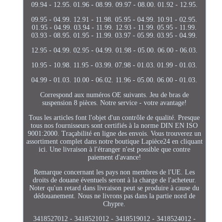
09.94 - 12.95. 01.96 - 08.99. 09.97 - 08.00. 01.92 - 12.95.
09.95 - 04.99. 12.91 - 11.98. 05.95 - 04.99. 10.91 - 02.95.
01.95 - 04.99. 03.94 - 11.99. 12.93 - 11.99. 05.95 - 11.99.
03.93 - 08.95. 01.95 - 11.99. 03.97 - 05.99. 03.95 - 04.99.
12.95 - 04.99. 02.95 - 04.99. 01.98 - 05.00. 06.00 - 06.03.
10.95 - 10.98. 11.95 - 03.99. 07.98 - 01.03. 01.99 - 01.03.
04.99 - 01.03. 10.00 - 06.02. 11.96 - 05.00. 06.00 - 01.03.
Correspond aux numéros OE suivants. Jeu de bras de
suspension 8 pièces. Notre service - votre avantage!
Tous les articles font l'objet d'un contrôle de qualité. Presque
tous nos fournisseurs sont certifiés à la norme DIN EN ISO
9001:2000. Traçabilité en ligne des envois. Vous trouverez un
assortiment complet dans notre boutique Lapièce24 en cliquant
ici. Une livraison à l'étranger n'est possible que contre
paiement d'avance!
Remarque concernant les pays non membres de l'UE. Les
droits de douane éventuels seront à la charge de l'acheteur.
Noter qu'un retard dans livraison peut se produire à cause du
dédouanement. Nous ne livrons pas dans la partie nord de
Chypre.
3418527012 - 3418521012 - 3418519012 - 3418524012 -