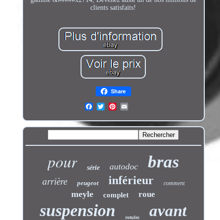
clients satisfaits!
Share
pour
bras
autodoc
série
inférieur
arrière
peugeot
comment
meyle
roue
complet
suspension
avant
rotules