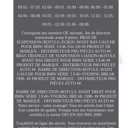
09.01 - 07.05. 03.00 - 09.01. 10.99 - 09.00. 06.99 - 05.00.
04.06 - 08.08. 03.05 - 02.09. 10.03 - 10.05. 12.02 - 12.05.
09.05 - 02.09. 01.06 - 08.08.
Correspond aux numéros OE suivants. Jeu de direction
transversale avant 8 pièces. BRAS DE
SUSPENSION+ROTULE+ÉCROU AVANT BAS GAUCHE
POUR BMW SÉRIE 3 E46 316-330 ## PRODUIT DE
MARQUE - DISTRIBUTEUR PRO PIÈCES AUTO ##.
BRAS TRIANGLE DE SUSPENSION LIAISON+ROTULE
AVANT BAS DROITE POUR BMW SÉRIE 3 E46 ##
PRODUIT DE MARQUE - DISTRIBUTEUR PRO PIÈCES
AUTO ##. BARRE DE DIRECTION+ROTULE AVANT
GAUCHE POUR BMW SÉRIE 3 E46+TOURING BREAK
1998- ## PRODUIT DE MARQUE - DISTRIBUTEUR PRO
PIÈCES AUTO ##.
BARRE DE DIRECTION+ROTULE AVANT DROIT POUR
BMW SÉRIE 3 E46+TOURING BREAK 1998- ## PRODUIT
DE MARQUE - DISTRIBUTEUR PRO PIÈCES AUTO ##.
Notre service - votre avantage! Tous les articles font l'objet
d'un contrôle de qualité. Presque tous nos fournisseurs sont
certifiés à la norme DIN EN ISO 9001:2000.
Traçabilité en ligne des envois. Vous trouverez un assortiment
complet dans notre boutique Lapièce24 en cliquant ici. Une