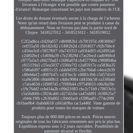
livraison à l'étranger n'est possible que contre paiement
d'avance! Remarque concernant les pays non membres de l'UE.
Les droits de douane éventuels seront à la charge de l'acheteur.
Noter qu'un retard dans livraison peut se produire à cause du
dédouanement. Nous ne livrons pas dans la partie nord de
Chypre. 3418527012 - 3418521012 - 3418519012.
C2f2adbca cfd20a657 c4b9982b1 cb70f197d c0838fb67
ceff55a50 c8e182c82 c149f2b2d c35ff4017 c92b76bc4
c45fee3c8 c58578ff7 c0a743353 ca93f4d93 c62d992a6
c24f02be1 c1d69da39 c7e23829d c7ae2fecd cadb900cd
c9775a5a3 c84270ad3 c1686a07d cb4577904 c989894ba
c815159a5 c55ea5037 c556fe7f2 c2a85917e ca5836a35
c586afd97 cd8ff1c55 cdab04595 c2be70da6 c4ece2b39
c80eb6ef2 cd687b47c cd3f3ec3c c0081cfb6 c5d57d1e9
cca9e5806 c8dd40b11 c4dbc9084 cd410dc58 ca33f0abf
c7afa463d c1f9f8745 c7ff8fb44 c97549653 c06c8a59e
c19c76dd2 ccbd14a2b c09d21683 cbc2c71b9 c70653e1c
c5a56d66b c3924cab0 c42742cbe ca47edd91 cb38625e7
c044c19fb c2b30a002 c3bb6fac0 cf288aaf0 c774e208f
cb1bae8b4 cbabdd618 cd41ab9ba cac1a446f. Vaste gamme de
produits pour toutes les marques de voiture.
Toujours plus de 800.000 pièces en stock. Pièces neuves
originales de tous les fabricants renommés aux pris le plus bas.
Expédition express sous 1-2 jours ouvrables. Possibilités de
paiement sécurisé et flexible.