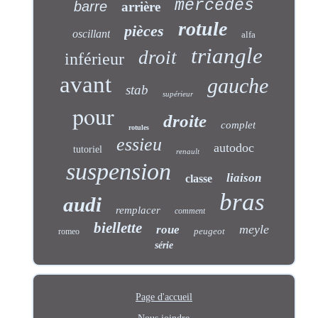
mercedes
barre
arrière
rotule
pièces
oscillant
alfa
triangle
droit
inférieur
avant
gauche
stab
supérieur
pour
droite
complet
rotules
essieu
autodoc
tutoriel
renault
suspension
liaison
classe
bras
audi
remplacer
comment
biellette
meyle
roue
peugeot
romeo
série
Page d'accueil