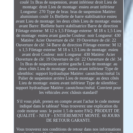
coulé 1x Bras de suspension, avant inférieur droit Lieu de
montage: droit Lieu de montage: essieu avant inférieur
Longueur: 270 Type de bras: bras de suspension Matière:
aluminium coulé 1x Biellette de barre stabilisatrice essieu
avant Lieu de montage: les deux côtés Lieu de montage: essieu
avant Barre: Biellette barre stabilisatrice Barre de direction
Filetage externe: M 12 x 1,5 Filetage externe: M 18 x 1,5 Lieu
de montage: essieu avant gauche Couleur: noir Longueur: 430
Matière: Acier Ouverture de clé: 19 Ouverture de clé: 22
Ouverture de clé: 34 Barre de direction Filetage externe: M 12
x 1,5 Filetage externe: M 18 x 1,5 Lieu de montage: essieu
avant droit Couleur: noir Longueur: 430 Matière: Acier
Ouverture de clé: 19 Ouverture de clé: 22 Ouverture de clé: 34
1x Bras de suspension arrière gauche Lieu de montage: au
deux côtés Lieu de montage: essieu avant inférieur Type de
silentbloc: support hydraulique Matière: caoutchouc/métal 1x
Palier de suspension arrière Lieu de montage: au deux côtés
Lieu de montage: essieu avant inférieur Type de silentbloc:
support hydraulique Matière: caoutchouc/métal. Convient pour
les véhicules avec châssis standard!
S'il vous plaît, prenez en compte avant l'achat le code moteur
indiqué dans le tableau! Vous trouverez une explication du
code moteur sous: le point 1.5 de notre FAQ. PRODUIT DE
QUALITÉ - NEUF - ENTIÈREMENT MONTÉ. 60 JOURS
DE RETOUR GARANTI.
Vous trouverez nos conditions de retour dans nos informations