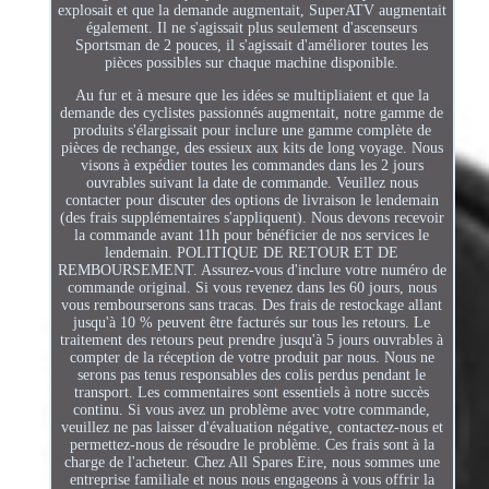
explosait et que la demande augmentait, SuperATV augmentait
également. Il ne s'agissait plus seulement d'ascenseurs
Sportsman de 2 pouces, il s'agissait d'améliorer toutes les
pièces possibles sur chaque machine disponible.
Au fur et à mesure que les idées se multipliaient et que la
demande des cyclistes passionnés augmentait, notre gamme de
produits s'élargissait pour inclure une gamme complète de
pièces de rechange, des essieux aux kits de long voyage. Nous
visons à expédier toutes les commandes dans les 2 jours
ouvrables suivant la date de commande. Veuillez nous
contacter pour discuter des options de livraison le lendemain
(des frais supplémentaires s'appliquent). Nous devons recevoir
la commande avant 11h pour bénéficier de nos services le
lendemain. POLITIQUE DE RETOUR ET DE
REMBOURSEMENT. Assurez-vous d'inclure votre numéro de
commande original. Si vous revenez dans les 60 jours, nous
vous rembourserons sans tracas. Des frais de restockage allant
jusqu'à 10 % peuvent être facturés sur tous les retours. Le
traitement des retours peut prendre jusqu'à 5 jours ouvrables à
compter de la réception de votre produit par nous. Nous ne
serons pas tenus responsables des colis perdus pendant le
transport. Les commentaires sont essentiels à notre succès
continu. Si vous avez un problème avec votre commande,
veuillez ne pas laisser d'évaluation négative, contactez-nous et
permettez-nous de résoudre le problème. Ces frais sont à la
charge de l'acheteur. Chez All Spares Eire, nous sommes une
entreprise familiale et nous nous engageons à vous offrir la