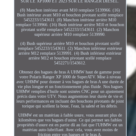
SUR LE XP1000 ET 2023 SUR LE RANGER DIESEL.
(8) Manchon intérieur avant M10 remplace 5139966. (16)
Bush intérieur avant M10 et bouchon pivotant scellé remplace
5452233/1543611. (8) Manchon intérieur arrière M10
remplace 5139966. (16) Bush intérieur arrière M10 et bouchon
pivotant scellé remplace 5452233/1543611. (2) Manchon
supérieur arrière M10 remplace 5139990.
(4) Bush supérieur arrière M10 et bouchon pivotant scellé
remplace 5452233/1543611. (2) Manchon inférieur extérieur
arrière M12 remplace 5139991. (4) Bush inférieur extérieur
arrière M12 et bouchon pivotant scellé remplace
5452271/1543612.
Obtenez des bagues de bras A UHMW haut de gamme pour
votre Polaris Ranger XP 1000 de SuperATV. Mise à niveau
avec UHMW pour donner à vos bagues de bras A une durée de
vie plus longue et un fonctionnement plus fluide. Nos bagues
UHMW remplies d'huile sont usinées CNC pour un ajustement
précis dans votre UTV. Nous augmentons leur durée de vie et
leurs performances en incluant des bouchons pivotants de joint
torique qui scellent la boue, l'eau, la saleté et les débris.
UHMW est un matériau à faible usure, vous assurant plus de
kilomètres que vos bagues d'usine. Ce qui permet ses faibles
propriétés d'usure est en partie dû au fait que l'UHMW est un
matériau auto-lubrifiant. Avec cela, vous avez moins de
friction entre vos bagues et le bras A.