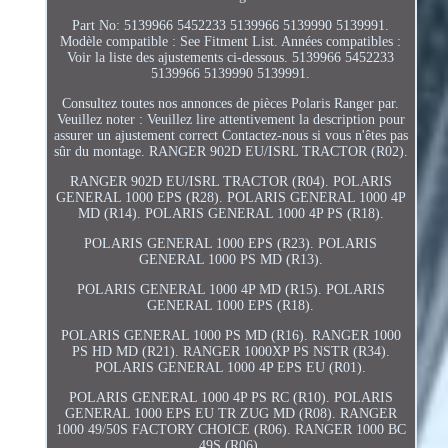
Part No: 5139966 5452233 5139966 5139990 5139991.
Modèle compatible : See Fitment List. Années compatibles :
Voir la liste des ajustements ci-dessous. 5139966 5452233
5139966 5139990 5139991.
Consultez toutes nos annonces de pièces Polaris Ranger par.
Veuillez noter : Veuillez lire attentivement la description pour
assurer un ajustement correct Contactez-nous si vous n'êtes pas
sûr du montage. RANGER 902D EU/ISRL TRACTOR (R02).
RANGER 902D EU/ISRL TRACTOR (R04). POLARIS
GENERAL 1000 EPS (R28). POLARIS GENERAL 1000 4P
MD (R14). POLARIS GENERAL 1000 4P PS (R18).
POLARIS GENERAL 1000 EPS (R23). POLARIS
GENERAL 1000 PS MD (R13).
POLARIS GENERAL 1000 4P MD (R15). POLARIS
GENERAL 1000 EPS (R18).
POLARIS GENERAL 1000 PS MD (R16). RANGER 1000
PS HD MD (R21). RANGER 1000XP PS NSTR (R34).
POLARIS GENERAL 1000 4P EPS EU (R01).
POLARIS GENERAL 1000 4P PS RC (R10). POLARIS
GENERAL 1000 EPS EU TR ZUG MD (R08). RANGER
1000 49/50S FACTORY CHOICE (R06). RANGER 1000 BC
49S (R06).