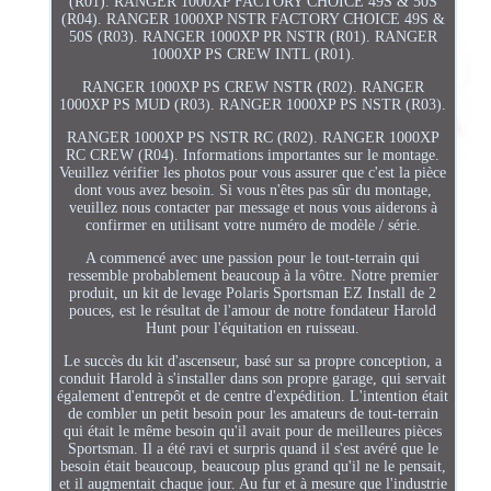
(R01). RANGER 1000XP FACTORY CHOICE 49S & 50S
(R04). RANGER 1000XP NSTR FACTORY CHOICE 49S &
50S (R03). RANGER 1000XP PR NSTR (R01). RANGER
1000XP PS CREW INTL (R01).
RANGER 1000XP PS CREW NSTR (R02). RANGER
1000XP PS MUD (R03). RANGER 1000XP PS NSTR (R03).
RANGER 1000XP PS NSTR RC (R02). RANGER 1000XP
RC CREW (R04). Informations importantes sur le montage.
Veuillez vérifier les photos pour vous assurer que c'est la pièce
dont vous avez besoin. Si vous n'êtes pas sûr du montage,
veuillez nous contacter par message et nous vous aiderons à
confirmer en utilisant votre numéro de modèle / série.
A commencé avec une passion pour le tout-terrain qui
ressemble probablement beaucoup à la vôtre. Notre premier
produit, un kit de levage Polaris Sportsman EZ Install de 2
pouces, est le résultat de l'amour de notre fondateur Harold
Hunt pour l'équitation en ruisseau.
Le succès du kit d'ascenseur, basé sur sa propre conception, a
conduit Harold à s'installer dans son propre garage, qui servait
également d'entrepôt et de centre d'expédition. L'intention était
de combler un petit besoin pour les amateurs de tout-terrain
qui était le même besoin qu'il avait pour de meilleures pièces
Sportsman. Il a été ravi et surpris quand il s'est avéré que le
besoin était beaucoup, beaucoup plus grand qu'il ne le pensait,
et il augmentait chaque jour. Au fur et à mesure que l'industrie