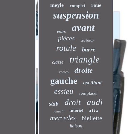
meyle
roue
complet
suspension
avant
rotules
pièces
supérieur
rotule
barre
triangle
classe
droite
romeo
gauche
oscillant
essieu
remplacer
audi
droit
stab
tutoriel
alfa
renault
mercedes
biellette
liaison