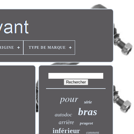
RIGINE
TYPE DE MARQUE
pour
série
bras
autodoc
arrière
peugeot
inférieur
comment