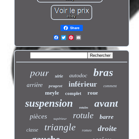
Share
pour
bras
autodoc
série
inférieur
arrière
peugeot
comment
meyle
roue
complet
suspension
avant
rotules
rotule
pièces
barre
supérieur
triangle
droite
classe
romeo