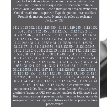
gauche Côté de montage : supérieur Type de guidon : bras
oscillant Produits de marque avec. Suspension droite de
l'essieu avant Wishbone. Côté d'installation : essieu avant droit
Côté d'installation : supérieur Type de guidon : bras oscillant
Produit de marque avec. Numéro de pièce de rechange
d'origine (OE).
3112 1 125 552; 3112 1125 550 ; 31 12 1 129 245 ; 3112 1132
354 ; 3112 1 132 345 ; 31121125552 ; 3112 1129 245 ;
31121132346 ; 31121125551 ; 31 12 1 125 550 ; 31121132345
; 31 12 1 132 354 ; 3112 1 132 354; 31 12 1 125 551 ; 3112
1129 246 ; 3112 1 125 551; 31121125550 ; 3112 1125 551 ;
31121127142 ; 31121124954 ; 31121132354 ; 31121129245 ;
31 12 1 129 246 ; 31121132353 ; 3112 1 127 142; 3112 1125
552 ; 31 12 1 132 345 ; 31121124955 ; 3112 1 132 353;
31121127142 ; 3112 1132 345 ; 31121132346 ; 31121127141 ;
31 12 1 125 552 ; 31121132345 ; 3112 1 125 550 ; 3112 1124
955 ; 31 12 1 127 141 ; 3112 1132 346 ; 3112 1 127 141;
31121125552 ; 3112 1127 141 ; 31121129246 ; 31121125551 ;
31 12 1 124 955 ; 31 12 1 132 346 ; 3112 1 132 346; 31 12 1
124 954 ; 3112 1127 142 ; 31 12 1 132 353 ; 31121125550 ;
3112 1124 954 ; 3112 1132 353 ; 31121132354 ; 31121127141
; 31 12 1 127 142 ; 31121132353. Ces chiffres sont
uniquement à des fins de comparaison. Les numéros de pièces
d'origine (numéros OE) servent de numéros de référence à des
fins de comparaison et peuvent varier. Tous les logos, noms de
marques et marques déposées utilisés sont la propriété de leurs
propriétaires.