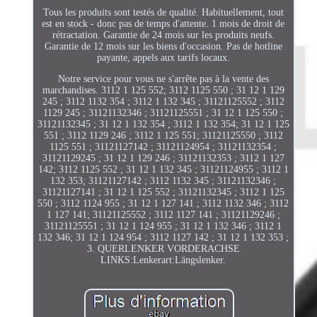
Tous les produits sont testés de qualité. Habituellement, tout
est en stock - donc pas de temps d'attente. 1 mois de droit de
rétractation. Garantie de 24 mois sur les produits neufs.
Garantie de 12 mois sur les biens d'occasion. Pas de hotline
payante, appels aux tarifs locaux.
Notre service pour vous ne s'arrête pas à la vente des
marchandises. 3112 1 125 552; 3112 1125 550 ; 31 12 1 129
245 ; 3112 1132 354 ; 3112 1 132 345 ; 31121125552 ; 3112
1129 245 ; 31121132346 ; 31121125551 ; 31 12 1 125 550 ;
31121132345 ; 31 12 1 132 354 ; 3112 1 132 354; 31 12 1 125
551 ; 3112 1129 246 ; 3112 1 125 551; 31121125550 ; 3112
1125 551 ; 31121127142 ; 31121124954 ; 31121132354 ;
31121129245 ; 31 12 1 129 246 ; 31121132353 ; 3112 1 127
142; 3112 1125 552 ; 31 12 1 132 345 ; 31121124955 ; 3112 1
132 353; 31121127142 ; 3112 1132 345 ; 31121132346 ;
31121127141 ; 31 12 1 125 552 ; 31121132345 ; 3112 1 125
550 ; 3112 1124 955 ; 31 12 1 127 141 ; 3112 1132 346 ; 3112
1 127 141; 31121125552 ; 3112 1127 141 ; 31121129246 ;
31121125551 ; 31 12 1 124 955 ; 31 12 1 132 346 ; 3112 1
132 346; 31 12 1 124 954 ; 3112 1127 142 ; 31 12 1 132 353 ;
3. QUERLENKER VORDERACHSE
LINKS:Lenkerart:Längslenker.