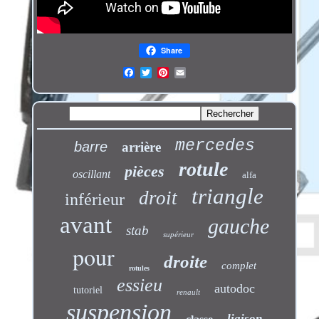
Share
mercedes
barre
arrière
rotule
pièces
oscillant
alfa
triangle
droit
inférieur
avant
gauche
stab
supérieur
pour
droite
complet
rotules
essieu
autodoc
tutoriel
renault
suspension
liaison