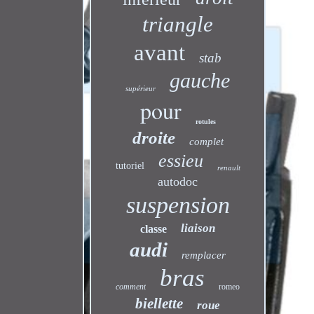
triangle
avant
stab
gauche
supérieur
pour
rotules
droite
complet
essieu
tutoriel
renault
autodoc
suspension
liaison
classe
audi
remplacer
bras
comment
romeo
biellette
roue