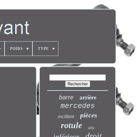
POIDS
TYPE
barre
arrière
mercedes
pièces
oscillant
rotule
alfa
droit
inférieur