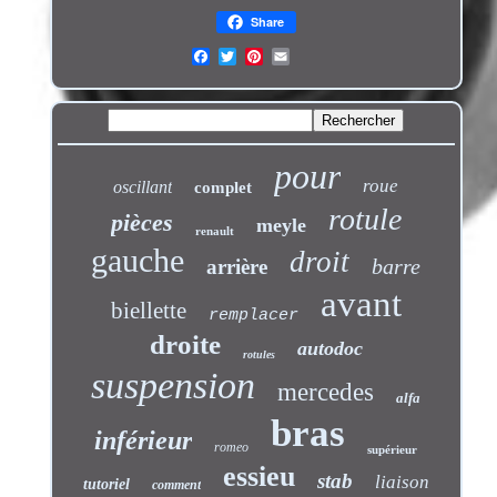
Share
pour
roue
oscillant
complet
rotule
pièces
meyle
renault
gauche
droit
barre
arrière
avant
biellette
remplacer
droite
autodoc
rotules
suspension
mercedes
alfa
bras
inférieur
romeo
supérieur
essieu
stab
liaison
tutoriel
comment