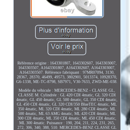
Référence origine : 1643301807, 1643302607, 1643303007,
1643303507, A1643301807, A1643302607, A1643303007,
A1643303507. Référence fabriquant : 97MR07094, 3130,
28367, 28370, 46499, 49573, 3802901, 5013374, 10928370,
G6-1338, ME-TC-8798, SB7971, V30-7633, ZWD-ME-038.
Modèle du véhicule : MERCEDES-BENZ - CLASSE GL,
CLASSE M. Cylindrée : GL 420 CDI 4matic, GL 320 CDI
4matic, GL 450 4matic, GL 500 4matic, GL 350 CDI 4matic,
GL 450 CDI 4matic, GL 320 CDI/350 BlueTEC 4matic, ML
350 4matic, ML 320 CDI 4matic, ML 280 CDI 4matic, ML
500 4matic, ML 63 AMG 4matic, ML 420 CDI 4matic, ML
300 CDI 4matic, ML 350 CDI 4matic, ML 450 CDI 4matic,
ML 300 4matic. Puissance : 190, 204, 211, 224, 231, 265,
272, 306, 340, 388, 510. MERCEDES-BENZ CLASSE GL