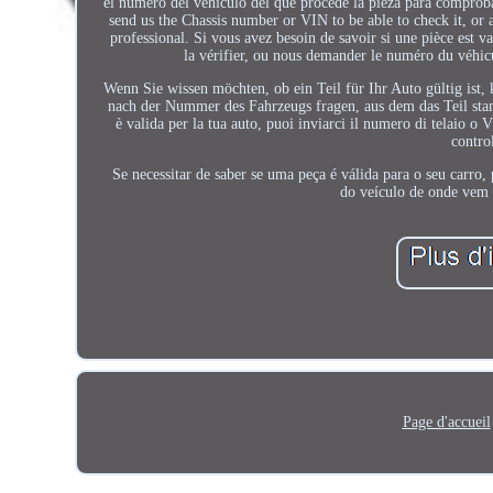
el número del vehículo del que procede la pieza para comprobar
send us the Chassis number or VIN to be able to check it, or 
professional. Si vous avez besoin de savoir si une pièce est
la vérifier, ou nous demander le numéro du véhicu
Wenn Sie wissen möchten, ob ein Teil für Ihr Auto gültig is
nach der Nummer des Fahrzeugs fragen, aus dem das Teil stamm
è valida per la tua auto, puoi inviarci il numero di telaio o
contro
Se necessitar de saber se uma peça é válida para o seu carr
do veículo de onde vem 
Page d'accueil