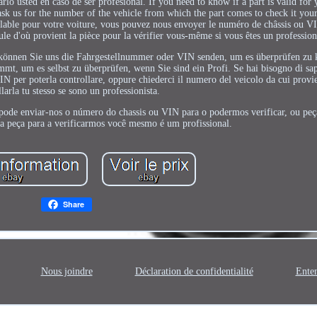
lo usted en caso de ser profesional. If you need to know if a part is valid for 
ask us for the number of the vehicle from which the part comes to check it yours
 valable pour votre voiture, vous pouvez nous envoyer le numéro de châssis ou 
le d'où provient la pièce pour la vérifier vous-même si vous êtes un profession
t, können Sie uns die Fahrgestellnummer oder VIN senden, um es überprüfen zu
t, um es selbst zu überprüfen, wenn Sie sind ein Profi. Se hai bisogno di sap
 VIN per poterla controllare, oppure chiederci il numero del veicolo da cui provi
llarla tu stesso se sono un professionista.
o, pode enviar-nos o número do chassis ou VIN para o podermos verificar, ou p
a peça para a verificarmos você mesmo é um profissional.
Share
Nous joindre
Déclaration de confidentialité
Enten