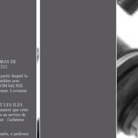
 BRAS DE
212.
artir duquel la
ibles avec
 OM 642.850.
teur. Livraison
T LES ILES
ssurer que cette
s un service de
ur : l'acheteur
barlo, o pedirnos