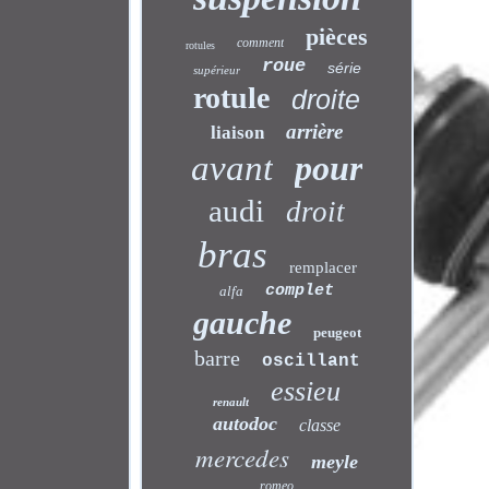
pièces
comment
rotules
roue
série
supérieur
rotule
droite
arrière
liaison
avant
pour
audi
droit
bras
remplacer
complet
alfa
gauche
peugeot
barre
oscillant
essieu
renault
autodoc
classe
mercedes
meyle
romeo