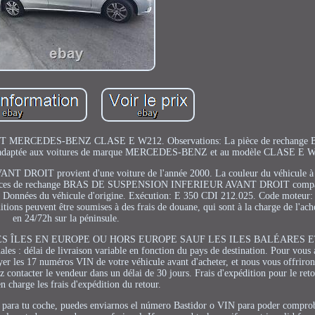
ERCEDES-BENZ CLASE E W212. Observations: La pièce de rechange
ptée aux voitures de marque MERCEDES-BENZ et au modèle CLASE E W
OIT provient d'une voiture de l'année 2000. La couleur du véhicule à p
 de pièces de rechange BRAS DE SUSPENSION INFERIEUR AVANT DROIT compat
nées du véhicule d'origine. Exécution: E 350 CDI 212.025. Code moteur:
vent être soumises à des frais de douane, qui sont à la charge de l'ache
en 24/72h sur la péninsule.
LES ÎLES EN EUROPE OU HORS EUROPE SAUF LES ILES BALÉARES E
délai de livraison variable en fonction du pays de destination. Pour vous a
yer les 17 numéros VIN de votre véhicule avant d'acheter, et nous vous offriron
ez contacter le vendeur dans un délai de 30 jours. Frais d'expédition pour le reto
n charge les frais d'expédition du retour.
lida para tu coche, puedes enviarnos el número Bastidor o VIN para poder compro