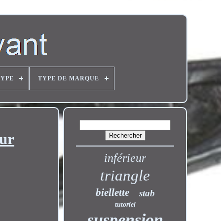
TYPE
TYPE DE MARQUE
our
inférieur
triangle
biellette
stab
tutoriel
suspension