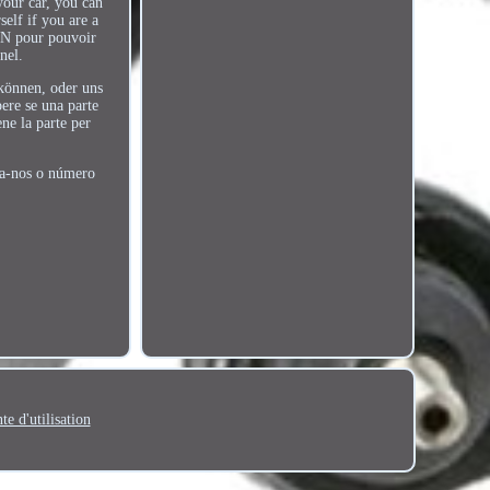
your car, you can
elf if you are a
VIN pour pouvoir
nel.
 können, oder uns
ere se una parte
ene la parte per
eça-nos o número
te d'utilisation