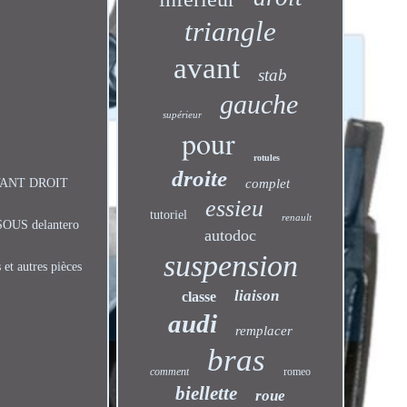
triangle
avant
stab
gauche
supérieur
pour
rotules
droite
VANT DROIT
complet
essieu
tutoriel
renault
SOUS delantero
autodoc
suspension
 et autres pièces
liaison
classe
audi
remplacer
bras
comment
romeo
biellette
roue