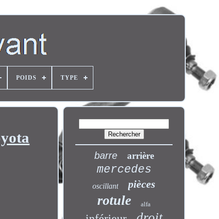
POIDS
TYPE
yota
barre
arrière
mercedes
pièces
oscillant
rotule
alfa
droit
inférieur