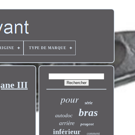
RIGINE
TYPE DE MARQUE
ane III
pour
série
bras
autodoc
arrière
peugeot
inférieur
comment