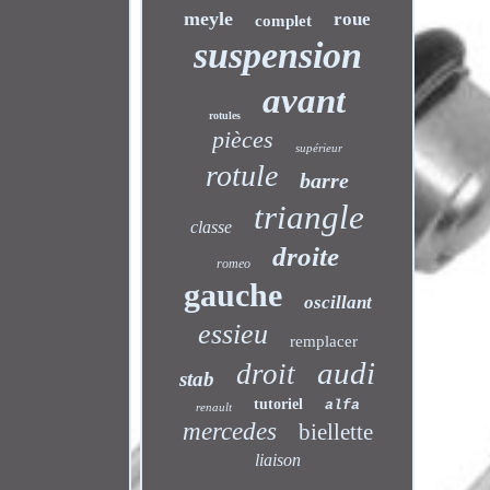
meyle
roue
complet
suspension
avant
rotules
pièces
supérieur
rotule
barre
triangle
classe
droite
romeo
gauche
oscillant
essieu
remplacer
audi
droit
stab
tutoriel
alfa
renault
mercedes
biellette
liaison