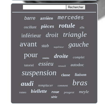
mercedes
barre
arrière
rotule
pièces
oscillant
alfa
triangle
droit
inférieur
avant
gauche
stab
supérieur
pour
droite
complet
rotules
essieu
autodoc
tutoriel
renault
suspension
liaison
classe
bras
audi
remplacer
comment
biellette
meyle
roue
peugeot
romeo
série