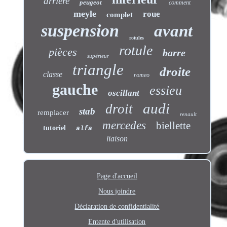
arrière
peugeot
comment
meyle
roue
complet
suspension
avant
rotules
rotule
pièces
barre
supérieur
triangle
droite
classe
romeo
gauche
essieu
oscillant
audi
droit
stab
remplacer
renault
mercedes
biellette
tutoriel
alfa
liaison
Page d'accueil
Nous joindre
Déclaration de confidentialité
Entente d'utilisation