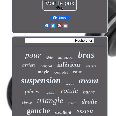
Share
pour
bras
autodoc
série
inférieur
arrière
peugeot
comment
meyle
roue
complet
suspension
avant
rotules
rotule
pièces
barre
supérieur
triangle
droite
classe
romeo
gauche
essieu
oscillant