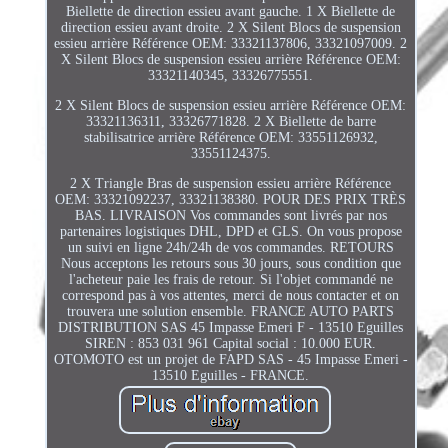
Biellette de direction essieu avant gauche. 1 X Biellette de
direction essieu avant droite. 2 X Silent Blocs de suspension
essieu arrière Référence OEM: 33321137806, 33321097009. 2
X Silent Blocs de suspension essieu arrière Référence OEM:
33321140345, 33326775551.
2 X Silent Blocs de suspension essieu arrière Référence OEM:
33321136311, 33326771828. 2 X Biellette de barre
stabilisatrice arrière Référence OEM: 33551126932,
33551124375.
2 X Triangle Bras de suspension essieu arrière Référence
OEM: 33321092237, 33321138380. POUR DES PRIX TRÈS
BAS. LIVRAISON Vos commandes sont livrés par nos
partenaires logistiques DHL, DPD et GLS. On vous propose
un suivi en ligne 24h/24h de vos commandes. RETOURS
Nous acceptons les retours sous 30 jours, sous condition que
l'acheteur paie les frais de retour. Si l'objet commandé ne
correspond pas à vos attentes, merci de nous contacter et on
trouvera une solution ensemble. FRANCE AUTO PARTS
DISTRIBUTION SAS 45 Impasse Emeri F - 13510 Eguilles
SIREN : 853 031 961 Capital social : 10.000 EUR.
OTOMOTO est un projet de FAPD SAS - 45 Impasse Emeri -
13510 Eguilles - FRANCE.