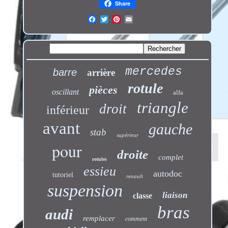
Share
mercedes
barre
arrière
rotule
pièces
oscillant
alfa
triangle
droit
inférieur
avant
gauche
stab
supérieur
pour
droite
complet
rotules
essieu
autodoc
tutoriel
renault
suspension
liaison
classe
bras
audi
remplacer
comment