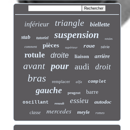
triangle
inférieur
biellette
suspension
stab
tutoriel
rotules
pièces
roue
série
comment
supérieur
rotule
droite
arrière
liaison
avant
pour
audi
droit
bras
remplacer
complet
alfa
gauche
barre
peugeot
essieu
autodoc
oscillant
renault
mercedes
meyle
classe
romeo