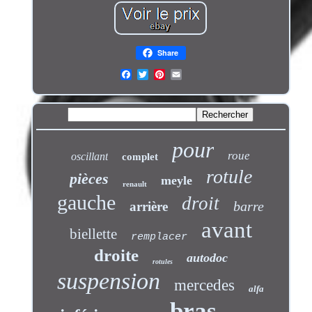
Share
pour
roue
oscillant
complet
rotule
pièces
meyle
renault
gauche
droit
barre
arrière
avant
biellette
remplacer
droite
autodoc
rotules
suspension
mercedes
alfa
bras