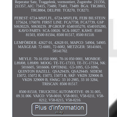
Reperatur Satz, Traggelenk, vormontiert, Zugstrebe. 211356,
211357, AIC: 73415, 73480, 73481, 73489. BGA: TRC8803,
TRC8804, DELPHI: TC8270, TC8271.
FEBEST: 6724-MSFLFL, 6724-MSFLFR, FEBI BILSTEIN:
175624, 176070. FIRST LINE: FCA7738, FCA7739, GSP:
S063022S, S063023S. JP GROUP: 6540105270, 6540105280,
KAVO PARTS: SCA-10026. SCA-10027, KAWE: 8500
81503, 8500 81504, 8500 81517, 8500 81518.
LEMFÖRDER: 42627 01, 42628 01, MAPCO: 54904, 54905.
MAXGEAR: 72-6081, 72-6082, METZGER: 58141601,
58141702.
MEYLE: 70-16 050 0000, 70-16 050 0001, MONROE:
L89J08, L89J09. MOOG: TE-TC-17333, TE-TC-17334, NK:
5016605, 5016606. OPTIMAL: G5-1095, G5-1096,
QUINTON HAZELL: QSA2943S, QSA2944S. SIDEM:
15072, 15072 R, 15073, 15073 R, SKF: VKDS 329006 B.
VKDS 329009 B, SWAG: 33 10 2985, 33 10 3284,
TRISCAN: 8500 81517.
8500 81518, TRUCKTEC AUTOMOTIVE: 09.31.005,
09.31.006. VAICO: V58-0010, V58-0011, V58-0211, V58-
0212, V58-0215, V58-0216.