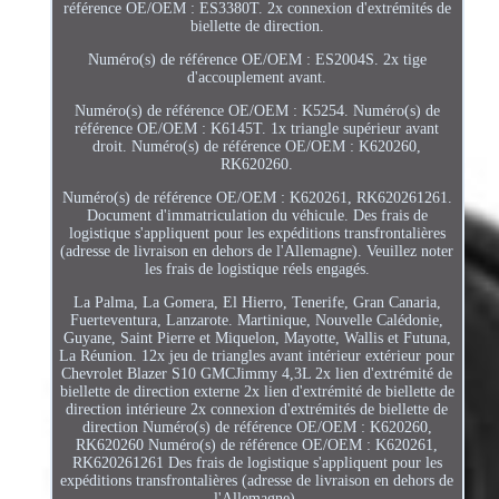
référence OE/OEM : ES3380T. 2x connexion d'extrémités de
biellette de direction.
Numéro(s) de référence OE/OEM : ES2004S. 2x tige
d'accouplement avant.
Numéro(s) de référence OE/OEM : K5254. Numéro(s) de
référence OE/OEM : K6145T. 1x triangle supérieur avant
droit. Numéro(s) de référence OE/OEM : K620260,
RK620260.
Numéro(s) de référence OE/OEM : K620261, RK620261261.
Document d'immatriculation du véhicule. Des frais de
logistique s'appliquent pour les expéditions transfrontalières
(adresse de livraison en dehors de l'Allemagne). Veuillez noter
les frais de logistique réels engagés.
La Palma, La Gomera, El Hierro, Tenerife, Gran Canaria,
Fuerteventura, Lanzarote. Martinique, Nouvelle Calédonie,
Guyane, Saint Pierre et Miquelon, Mayotte, Wallis et Futuna,
La Réunion. 12x jeu de triangles avant intérieur extérieur pour
Chevrolet Blazer S10 GMCJimmy 4,3L 2x lien d'extrémité de
biellette de direction externe 2x lien d'extrémité de biellette de
direction intérieure 2x connexion d'extrémités de biellette de
direction Numéro(s) de référence OE/OEM : K620260,
RK620260 Numéro(s) de référence OE/OEM : K620261,
RK620261261 Des frais de logistique s'appliquent pour les
expéditions transfrontalières (adresse de livraison en dehors de
l'Allemagne).