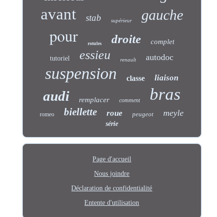
avant
gauche
stab
supérieur
pour
droite
complet
rotules
essieu
autodoc
tutoriel
renault
suspension
liaison
classe
bras
audi
remplacer
comment
biellette
meyle
roue
peugeot
romeo
série
Page d'accueil
Nous joindre
Déclaration de confidentialité
Entente d'utilisation