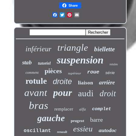
Share
triangle
inférieur
biellette
suspension
stab
tutoriel
rotules
pièces
roue
série
comment
supérieur
rotule
droite
arrière
liaison
avant
pour
audi
droit
bras
remplacer
complet
alfa
gauche
barre
peugeot
essieu
autodoc
oscillant
renault