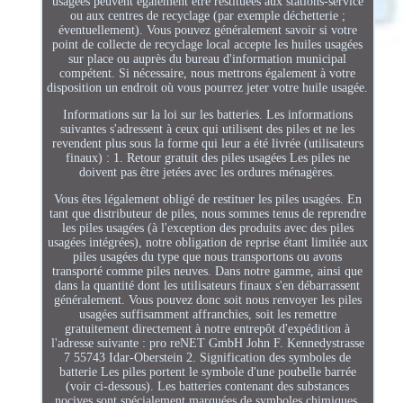
usagées peuvent également être restituées aux stations-service
ou aux centres de recyclage (par exemple déchetterie ;
éventuellement). Vous pouvez généralement savoir si votre
point de collecte de recyclage local accepte les huiles usagées
sur place ou auprès du bureau d'information municipal
compétent. Si nécessaire, nous mettrons également à votre
disposition un endroit où vous pourrez jeter votre huile usagée.
Informations sur la loi sur les batteries. Les informations
suivantes s'adressent à ceux qui utilisent des piles et ne les
revendent plus sous la forme qui leur a été livrée (utilisateurs
finaux) : 1. Retour gratuit des piles usagées Les piles ne
doivent pas être jetées avec les ordures ménagères.
Vous êtes légalement obligé de restituer les piles usagées. En
tant que distributeur de piles, nous sommes tenus de reprendre
les piles usagées (à l'exception des produits avec des piles
usagées intégrées), notre obligation de reprise étant limitée aux
piles usagées du type que nous transportons ou avons
transporté comme piles neuves. Dans notre gamme, ainsi que
dans la quantité dont les utilisateurs finaux s'en débarrassent
généralement. Vous pouvez donc soit nous renvoyer les piles
usagées suffisamment affranchies, soit les remettre
gratuitement directement à notre entrepôt d'expédition à
l'adresse suivante : pro reNET GmbH John F. Kennedystrasse
7 55743 Idar-Oberstein 2. Signification des symboles de
batterie Les piles portent le symbole d'une poubelle barrée
(voir ci-dessous). Les batteries contenant des substances
nocives sont spécialement marquées de symboles chimiques.