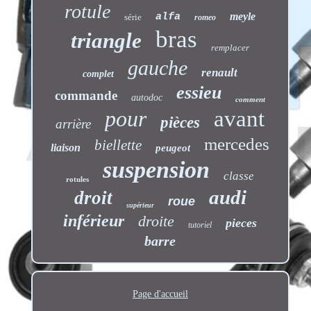
rotule
meyle
alfa
série
romeo
bras
triangle
remplacer
gauche
renault
complet
essieu
commande
autodoc
comment
pour
avant
pièces
arrière
mercedes
biellette
liaison
peugeot
suspension
classe
rotules
audi
droit
roue
supérieur
inférieur
droite
pieces
tutoriel
barre
Page d'accueil