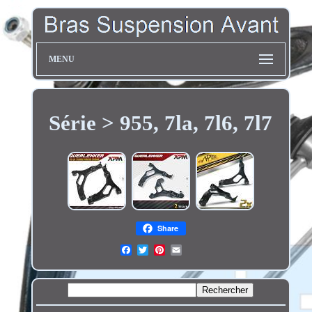
MENU
Série > 955, 7la, 7l6, 7l7
Share